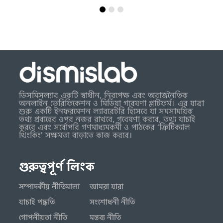
ডিসমিসল্যাব একটি স্বাধীন, নিরপেক্ষ এবং অরাজনৈতিক
অনলাইন ভেরিফিকেশন ও মিডিয়া গবেষণা প্লাটফর্ম। এর যাত্রা
শুরু একটি ইনফরমেশন ল্যাবরেটরি হিসেবে যা সমসাময়িক
তথ্য প্রবাহের ওপর নজর রাখবে, গবেষণা করবে, তথ্য যাচাই
করবে এবং সর্বোপরি গণমাধ্যমকর্মী ও পাঠকের ‘ক্রিটিক্যাল
থিংকিং’ সক্ষমতা বাড়াতে কাজ করবে।
গুরুত্বপূর্ণ লিংক
সম্পাদকীয় নীতিমালা
আমরা যারা
যাচাই পদ্ধতি
সংশোধনী নীতি
গোপনীয়তা নীতি
মন্তব্য নীতি