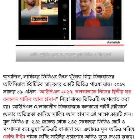
বেটিং সাইটের প্রচারণা চালানো ভুয়া ভিডিও-র স্ক্রিনশট
অন্যদিকে, সাকিবের ভিডিওর উৎস খুঁজতে গিয়ে ক্রিকবাজের
অফিসিয়াল ইউটিউব চ্যানেলের একটি ভিডিও পাওয়া যায়। ২০১৭
সালের ১৯ এপ্রিল “
আইপিএল ২০১৭: কলকাতাকে নিজের দ্বিতীয় ঘর
বললেন সাকিব আল হাসান
” শিরোনামের ভিডিওটি আপলোড করা
হয়। আইপিএল খেলাকালীন ক্রিকবাজকে কলকাতা নাইট রাইডার্সে
খেলার অভিজ্ঞতা জানিয়ে সাকিব আল হাসান এই সাক্ষাৎকারটি দেন।
মূল ভিডিও-র ২.৪১ সেকেন্ড থেকে ২.৪৫ সেকেন্ডের ভিডিও কেটে ও
সম্পাদনা করে ভুয়া ভিডিওটি বানানো হয়। এখানেও মূল অডিও সরিয়ে
ক্রেজি টাইম
নামক বেটিং সাইটের প্রচারণার অডিও জুড়ে দেওয়া হয়েছে।