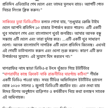
প্রতিদিন এভিয়েটর গেম খেলে এবং তাদের মূলধন বাড়ে। অ্যাপটি পেতে
নিচের লিংকে ক্লিক করুন।”
সাকিবের ভুয়া ভিডিওটিতে
বলতে শোনা যায়, “শুধুমাত্র ক্রেজি টাইম
খেলে আপনি প্রতিদিন ১০ হাজার উপার্জন করতে পারেন। এটি একটি
খুব সাধারণ গেম এবং বাংলাদেশে খুবই জনপ্রিয়। আমার অনেক বন্ধু
সন্ধ্যায় এটি খেলে এবং তারা দুর্দান্ত করে। …এটি একটি খুব সাধারণ
খেলা। অনেক বাংলাদেশি নাগরিক এটি খেলে প্রতিদিন জিতেছে। এখনই
এই গেমটি ডাউনলোড করুন এবং খেলা শুরু করুন। কারণ এটি দ্রুত
উপার্জনের সুযোগ। এই সুযোগ মিস করবেন না।”
মাশরাফির নামে ছাড়া ভিডিও-র উৎস খুঁজতে গিয়ে ইউটিউবে
“
মাশরাফীর কাছে ক্রিকেট নাকি রাজনীতির মারপ্যাঁচ কঠিন?
” শীর্ষক
একটি ভিডিও পাওয়া যায়। সময় টিভির অফিসিয়াল ইউটিউব চ্যানেল
থেকে ২০২৩ সালের ১ জুলাই ভিডিওটি প্রচারিত হয়। এতে দেখা যায়
ঈদের বিশেষ অনুষ্ঠানে ব্যক্তিগত ও কর্মজীবন নিয়ে কথা বলছেন সাবেক
এই অধিনায়ক।