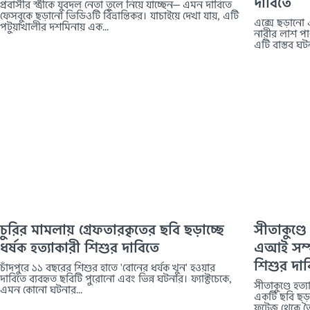
দাবিতে
প্রবাসীর স্ত্রীকে যুবদল নেতা তুলে নিয়ে যাচ্ছেন— এমন দাবিতে
ফেসবুকে ছড়ানো ভিডিওটি বিভ্রান্তিকর। যাচাইয়ে দেখা যায়, এটি
এক্সে ছড়ানো 
পটুয়াখালীর দশমিনায় এক...
নারীর লাশ পাও
এটি বাস্তব ঘটন
চুরির মামলায় গ্রেফতারকৃতের ছবি ছড়াচ্ছে
সীতাকুণ্ডে
ধর্ষক হত্যাকারী শিশুর দাবিতে
এআই সম্প
শিশুর দাব
চাঁদপুরে ১১ বছরের শিশুর হাতে 'বোনের ধর্ষক খুন' হওয়ার
দাবিতে ব্যবহৃত ছবিটি পুরোনো এবং ভিন্ন ঘটনার। ফ্যাক্টচেকে,
সীতাকুণ্ডে হত
এমন কোনো ঘটনার...
একটি ছবি ছড়ান
ফুটেজ থেকে তৈ