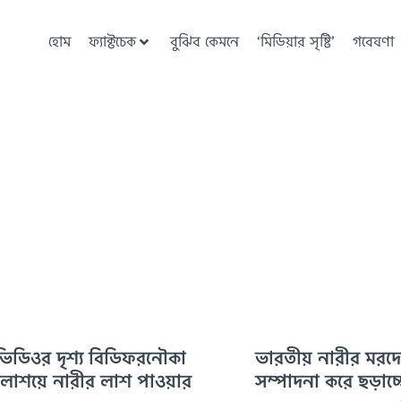
হোম
ফ্যাক্টচেক
বুঝিব কেমনে
‘মিডিয়ার সৃষ্টি’
গবেষণা
িডিওর দৃশ্য বিডিফরনৌকা
ভারতীয় নারীর মরদ
জলাশয়ে নারীর লাশ পাওয়ার
সম্পাদনা করে ছড়াচ