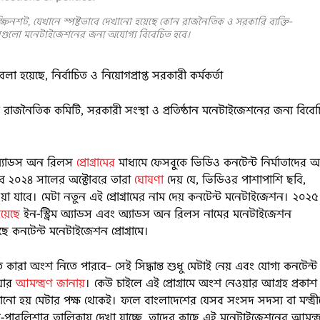
রিনশট, যেখানে স্পষ্টভাবে দেখানো হয়েছে কোন রাজনৈতিক ও সরকারি ব্যক্তি-
ঠানগুলো মনেটাইজেশনের জন্য অযোগ্য বিবেচিত হবে।
লা হয়েছে, নির্বাচিত ও নিয়োগপ্রাপ্ত সরকারী কর্মকর্তা
ধিত রাজনৈতিক কমিটি, সরকারী সংস্থা ও প্রতিষ্ঠান মনেটাইজেশনের জন্য বিবে
 অ্যাডস অন রিলস
প্রোগ্রামের
মাধ্যমে ফেসবুকে ভিডিও কনটেন্ট নির্মাতাদের অর
বে ২০২৪ সালের অক্টোবরে তারা
ঘোষণা
দেয় যে, ভিডিওর পাশাপাশি ছবি,
য়া যাবে। মেটা নতুন এই প্রোগ্রামের নাম দেয় কনটেন্ট মনেটাইজেশন। ২০২৫
য়েছে
ইন-স্ট্রিম অ্যাডস এবং অ্যাডস অন রিলস নামের মনেটাইজেশন
়েছে কনটেন্ট মনেটাইজেশন প্রোগ্রামে।
 কারা অংশ নিতে পারবে– সেই সিদ্ধান্ত শুধু মেটাই নেয় এবং যোগ্য কনটেন্ট
য়ার
আমন্ত্রণ জানায়
। কেউ চাইলে এই প্রোগ্রামে অংশ নেওয়ার আগ্রহ প্রকাশ
জানানো হয় মেটার পক্ষ থেকেই। ফলে বাংলাদেশের যেসব সংসদ সদস্য বা মন্ত্র
ার-পাবলিশার তালিকায় দেখা যাচ্ছে, তাদের কাছে এই মনেটাইজেশনের আমন্ত্