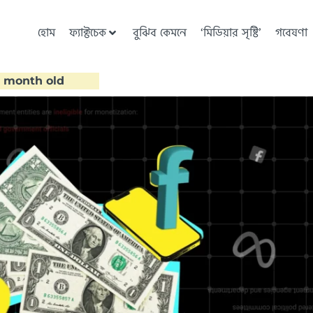
হোম
ফ্যাক্টচেক
বুঝিব কেমনে
‘মিডিয়ার সৃষ্টি’
গবেষণা
 1 month old