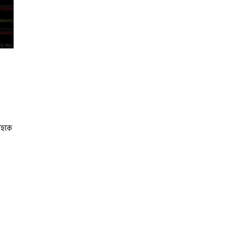
াহকে
ত
র
ি