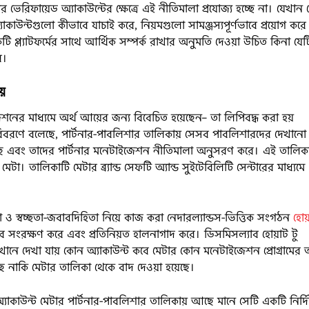
রিফায়েড অ্যাকাউন্টের ক্ষেত্রে এই নীতিমালা প্রযোজ্য হচ্ছে না। যেখান 
যাকাউন্টগুলো কীভাবে যাচাই করে, নিয়মগুলো সামঞ্জস্যপূর্ণভাবে প্রয়োগ করে
টি প্ল্যাটফর্মের সাথে আর্থিক সম্পর্ক রাখার অনুমতি দেওয়া উচিত কিনা যেট
ে।
য়
ইজেশনের মাধ্যমে অর্থ আয়ের জন্য বিবেচিত হয়েছেন– তা লিপিবদ্ধ করা হয়
িবরণে বলেছে, পার্টনার-পাবলিশার তালিকায় সেসব পাবলিশারদের দেখানো 
 এবং তাদের পার্টনার মনেটাইজেশন নীতিমালা অনুসরণ করে। এই তালিক
টা। তালিকাটি মেটার ব্র্যান্ড সেফটি অ্যান্ড সুইটেবিলিটি সেন্টারের মাধ্যমে
ও স্বচ্ছতা-জবাবদিহিতা নিয়ে কাজ করা নেদারল্যান্ডস-ভিত্তিক সংগঠন
হোয
সংরক্ষণ করে এবং প্রতিনিয়ত হালনাগাদ করে। ডিসমিসল্যাব হোয়াট টু
খানে দেখা যায় কোন অ্যাকাউন্ট কবে মেটার কোন মনেটাইজেশন প্রোগ্রামের
নাকি মেটার তালিকা থেকে বাদ দেওয়া হয়েছে।
্যাকাউন্ট মেটার পার্টনার-পাবলিশার তালিকায় আছে মানে সেটি একটি নির্দিষ