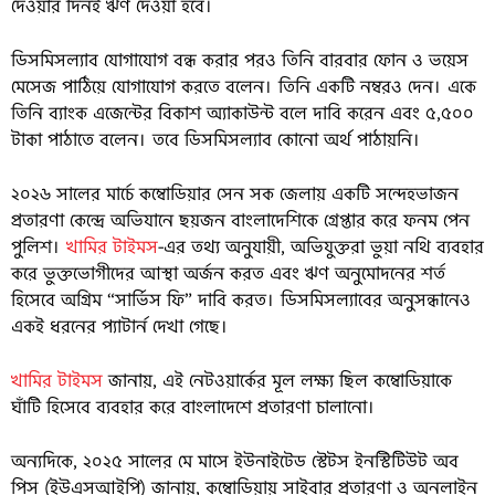
দেওয়ার দিনই ঋণ দেওয়া হবে।
ডিসমিসল্যাব যোগাযোগ বন্ধ করার পরও তিনি বারবার ফোন ও ভয়েস
মেসেজ পাঠিয়ে যোগাযোগ করতে বলেন। তিনি একটি নম্বরও দেন। একে
তিনি ব্যাংক এজেন্টের বিকাশ অ্যাকাউন্ট বলে দাবি করেন এবং ৫,৫০০
টাকা পাঠাতে বলেন। তবে ডিসমিসল্যাব কোনো অর্থ পাঠায়নি।
২০২৬ সালের মার্চে কম্বোডিয়ার সেন সক জেলায় একটি সন্দেহভাজন
প্রতারণা কেন্দ্রে অভিযানে ছয়জন বাংলাদেশিকে গ্রেপ্তার করে ফনম পেন
পুলিশ।
খামির টাইমস
-এর তথ্য অনুযায়ী, অভিযুক্তরা ভুয়া নথি ব্যবহার
করে ভুক্তভোগীদের আস্থা অর্জন করত এবং ঋণ অনুমোদনের শর্ত
হিসেবে অগ্রিম “সার্ভিস ফি” দাবি করত। ডিসমিসল্যাবের অনুসন্ধানেও
একই ধরনের প্যাটার্ন দেখা গেছে।
খামির টাইমস
জানায়, এই নেটওয়ার্কের মূল লক্ষ্য ছিল কম্বোডিয়াকে
ঘাঁটি হিসেবে ব্যবহার করে বাংলাদেশে প্রতারণা চালানো।
অন্যদিকে, ২০২৫ সালের মে মাসে ইউনাইটেড স্টেটস ইনস্টিটিউট অব
পিস (ইউএসআইপি) জানায়, কম্বোডিয়ায় সাইবার প্রতারণা ও অনলাইন