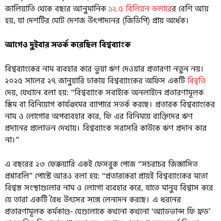
জালিয়াতি থেকে বছরে আনুমানিক
১২.৫ বিলিয়ন ডলারে
র বেশি আয়
হয়, যা দেশটির মোট দেশজ উৎপাদনের (জিডিপি) প্রায় অর্ধেক।
আগেও দুইবার সতর্ক করেছিল বিশ্বব্যাংক
বিশ্বব্যাংকের নাম ব্যবহার করে ভুয়া ঋণ দেওয়ার প্রতারণা নতুন নয়।
২০২৫ সালের ২৭ জানুয়ারি ঢাকায় বিশ্বব্যাংকের অফিস একটি
বিবৃতি
দেয়, যেখানে বলা হয়: “বিশ্বব্যাংক সবাইকে অনলাইনে প্রতারণামূলক
স্কিম বা বিনিয়োগ কার্যক্রমের ব্যাপারে সতর্ক করছে। প্রতারক বিশ্বব্যাংকের
নাম ও লোগোর অপব্যবহার করে, ফি এর বিনিময়ে ব্যক্তিদের ঋণ
প্রদানের প্রলোভন দেখায়। বিশ্বব্যাংক সরাসরি কাউকে ঋণ প্রদান করে
না।”
এ বছরের ২৩ ফেব্রুয়ারি একই ফেসবুক পেজে “সচরাচর জিজ্ঞাসিত
প্রশ্নাবলি” পোস্টে আরও বলা হয়: “প্রতারকেরা প্রায়ই বিশ্বব্যাংকের মতো
বিশ্বস্ত সংস্থাগুলোর নাম ও লোগো ব্যবহার করে, যাতে মানুষ বিশ্বাস করে
যে তারা একটি বৈধ উৎসের সঙ্গে লেনদেন করছে। এ ধরনের
প্রতারণামূলক কর্মকাণ্ড- যেগুলোকে কখনো কখনো ‘অ্যাডভান্স ফি ফ্রড’