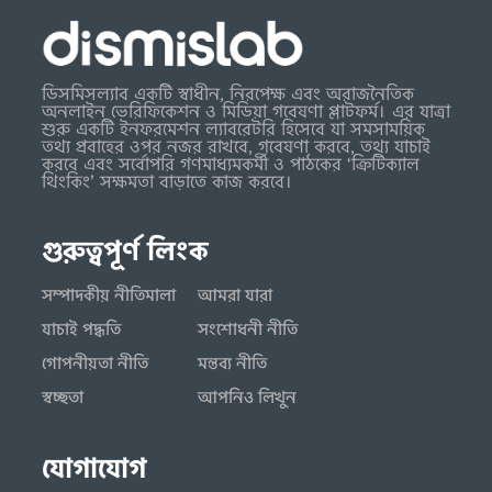
ডিসমিসল্যাব একটি স্বাধীন, নিরপেক্ষ এবং অরাজনৈতিক
অনলাইন ভেরিফিকেশন ও মিডিয়া গবেষণা প্লাটফর্ম। এর যাত্রা
শুরু একটি ইনফরমেশন ল্যাবরেটরি হিসেবে যা সমসাময়িক
তথ্য প্রবাহের ওপর নজর রাখবে, গবেষণা করবে, তথ্য যাচাই
করবে এবং সর্বোপরি গণমাধ্যমকর্মী ও পাঠকের ‘ক্রিটিক্যাল
থিংকিং’ সক্ষমতা বাড়াতে কাজ করবে।
গুরুত্বপূর্ণ লিংক
সম্পাদকীয় নীতিমালা
আমরা যারা
যাচাই পদ্ধতি
সংশোধনী নীতি
গোপনীয়তা নীতি
মন্তব্য নীতি
স্বচ্ছতা
আপনিও লিখুন
যোগাযোগ