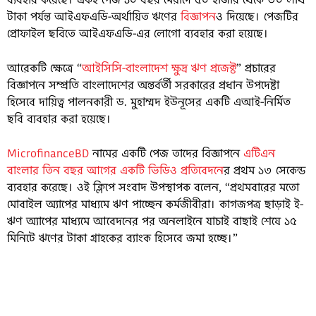
টাকা পর্যন্ত আইএফএডি-অর্থায়িত ঋণের
বিজ্ঞাপন
ও দিয়েছে। পেজটির
প্রোফাইল ছবিতে আইএফএডি-এর লোগো ব্যবহার করা হয়েছে।
আরেকটি ক্ষেত্রে “
আইসিসি-বাংলাদেশ ক্ষুদ্র ঋণ প্রজেক্ট
” প্রচারের
বিজ্ঞাপনে সম্প্রতি বাংলাদেশের অন্তর্বর্তী সরকারের প্রধান উপদেষ্টা
হিসেবে দায়িত্ব পালনকারী ড. মুহাম্মদ ইউনূসের একটি এআই-নির্মিত
ছবি ব্যবহার করা হয়েছে।
MicrofinanceBD
নামের একটি পেজ তাদের বিজ্ঞাপনে
এটিএন
বাংলার তিন বছর আগের একটি ভিডিও প্রতিবেদনে
র প্রথম ১৩ সেকেন্ড
ব্যবহার করেছে। ওই ক্লিপে সংবাদ উপস্থাপক বলেন, “প্রথমবারের মতো
মোবাইল অ্যাপের মাধ্যমে ঋণ পাচ্ছেন কর্মজীবীরা। কাগজপত্র ছাড়াই ই-
ঋণ অ্যাপের মাধ্যমে আবেদনের পর অনলাইনে যাচাই বাছাই শেষে ১৫
মিনিটে ঋণের টাকা গ্রাহকের ব্যাংক হিসেবে জমা হচ্ছে।”