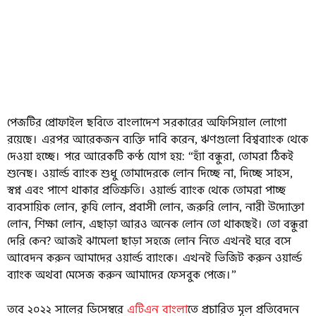
প্রতারণামূলক এসব বিজ্ঞাপনের অন্তত একটিতে প্রধানমন্ত্রী তারেক রহমানের ছবিও
ব্যবহার করতে দেখা যায়।
পেজটির প্রোফাইল ছবিতে বাংলাদেশ সরকারের অফিসিয়াল লোগো
রয়েছে। এরপর আরেকজন ব্যক্তি দাবি করেন, ঋণগুলো বিশ্বব্যাংক থেকে
দেওয়া হচ্ছে। পরে আরেকটি কণ্ঠ যোগ হয়: “হ্যাঁ বন্ধুরা, তোমরা ঠিকই
শুনেছ। ওয়ার্ল্ড ব্যাংক শুধু তোমাদেরকে লোন দিচ্ছে না, দিচ্ছে সাহস,
স্বপ্ন এবং পাশে থাকার প্রতিশ্রুতি। ওয়ার্ল্ড ব্যাংক থেকে তোমরা পাচ্ছ
ব্যবসায়িক লোন, কৃষি লোন, প্রবাসী লোন, জরুরি লোন, নারী উদ্যোক্তা
লোন, শিক্ষা লোন, এছাড়া আরও অনেক লোন তো থাকছেই। তো বন্ধুরা
দেরি কেন? আজই ঝামেলা ছাড়া সহজে লোন নিতে এখনই ঘরে বসে
আবেদন করুন আমাদের ওয়ার্ল্ড ব্যাংকে। এখনই ভিজিট করুন ওয়ার্ল্ড
ব্যাংক অথবা মেসেজ করুন আমাদের ফেসবুক পেজে।”
তবে ২০২২ সালের ডিসেম্বরে
এটিএন বাংলা
তে প্রচারিত মূল প্রতিবেদনে