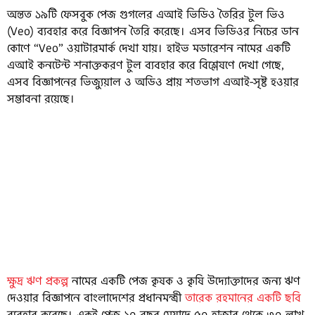
অন্তত ১৯টি ফেসবুক পেজ গুগলের এআই ভিডিও তৈরির টুল ভিও
(Veo) ব্যবহার করে বিজ্ঞাপন তৈরি করেছে। এসব ভিডিওর নিচের ডান
কোণে “Veo” ওয়াটারমার্ক দেখা যায়। হাইভ মডারেশন নামের একটি
এআই কনটেন্ট শনাক্তকরণ টুল ব্যবহার করে বিশ্লেষণে দেখা গেছে,
এসব বিজ্ঞাপনের ভিজ্যুয়াল ও অডিও প্রায় শতভাগ এআই-সৃষ্ট হওয়ার
সম্ভাবনা রয়েছে।
ভুয়া ঋণের প্রলোভনে ব্যবহারকারীদের আকৃষ্ট করতে এসব পেজে এআই তৈরি চরিত্র
দিয়ে একাধিক প্রতারণামূলক বিজ্ঞাপনের প্রচার চালাতে দেখা যায়।
ক্ষুদ্র ঋণ প্রকল্প
নামের একটি পেজ কৃষক ও কৃষি উদ্যোক্তাদের জন্য ঋণ
দেওয়ার বিজ্ঞাপনে বাংলাদেশের প্রধানমন্ত্রী
তারেক রহমানের একটি ছবি
ব্যবহার করেছে। একই পেজ ১০ বছর মেয়াদে ৫০ হাজার থেকে ৩০ লাখ