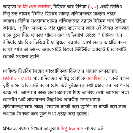
তাছাড়া
দ্য ফ্রি প্রেস জার্নাল
, টাইমস অব ইন্ডিয়া (
১
,
২
) একই ভিডিও
দিপু চন্দ্র দাসের ভিডিও হিসেবে তাদের প্রতিবেদনের মাধ্যমে প্রচার
করেছে। বিভিন্ন সংবাদমাধ্যমের প্রতিবেদনের বরাতে টাইমস অব ইন্ডিয়া
জানায়, “পুলিশ সদস্য ও তার ফ্লোর ম্যানেজার তাকে ওই উন্মত্ত জনতার
হাতে তুলে দিয়ে থাকতে পারেন বলে অভিযোগ উঠেছে।” টাইমস অব
ইন্ডিয়ার প্রচারিত ভিডিওটি ফ্যাক্টচেক হওয়ার আগে হলেও এ প্রতিবেদন
লেখা পর্যন্ত তা তাদের ওয়েবসাইট কিংবা ইউটিউব অ্যাকাউন্ট কোনোটি
থেকেই সরানো হয়নি।
শেফিল্ড বিশ্ববিদ্যালয়ের সাংবাদিকতা বিভাগের সাবেক লেকচারার
জোনাথন ফস্টার
সাংবাদিকদের দায়িত্ব বোঝাতে
বলেছিলেন
, “কেউ বলল
বৃষ্টি হচ্ছে আর কেউ বলল রোদ, এই দুইজনের কথা প্রচার করা আপনার
কাজ না। আপনার কাজ হলো জানালা দিয়ে তাকিয়ে দেখা আসলে সত্য
কোনটা।”এই প্রতিবেদনে উল্লেখিত ভারতীয় গণমাধ্যমের
প্রতিবেদনগুলোর ক্ষেত্রে “সত্যতা যাচাই করা হয়নি” বা যাচাই করা সত্য
তথ্যকে উপেক্ষা করে ভুল তথ্য প্রচার করা হয়েছে।
প্রসঙ্গত, ময়মনসিংহের ভালুকায়
দিপু চন্দ্র দাস
নামের এই