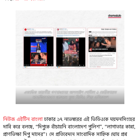
একাধিক ভারতীয় গণমাধ্যমের অনলাইন পোর্টাল ও ভেরিফায়েড
সামাজিকমাধ্যম হ্যান্ডেলে ভুল ভিডিও নিয়ে প্রতিবেদন
নিউজ এইটিন বাংলা
ঢাকার ১৭ নভেম্বরের এই ভিডিওকে ময়মনসিংহের
দাবি করে বলছে, “দিপুকে বাঁচায়নি বাংলাদেশ পুলিশ”, “লাগাতার কান্না,
প্রাণভিক্ষা দিপু দাসের”। সে প্রতিবেদনে সাংবাদিক সাহ্নিক ঘোষ প্রশ্ন