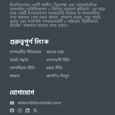
ডিসমিসল্যাব একটি স্বাধীন, নিরপেক্ষ এবং অরাজনৈতিক
অনলাইন ভেরিফিকেশন ও মিডিয়া গবেষণা প্লাটফর্ম। এর যাত্রা
শুরু একটি ইনফরমেশন ল্যাবরেটরি হিসেবে যা সমসাময়িক
তথ্য প্রবাহের ওপর নজর রাখবে, গবেষণা করবে, তথ্য যাচাই
করবে এবং সর্বোপরি গণমাধ্যমকর্মী ও পাঠকের ‘ক্রিটিক্যাল
থিংকিং’ সক্ষমতা বাড়াতে কাজ করবে।
গুরুত্বপূর্ণ লিংক
সম্পাদকীয় নীতিমালা
আমরা যারা
যাচাই পদ্ধতি
সংশোধনী নীতি
গোপনীয়তা নীতি
মন্তব্য নীতি
স্বচ্ছতা
আপনিও লিখুন
যোগাযোগ
editor@dismislab.com