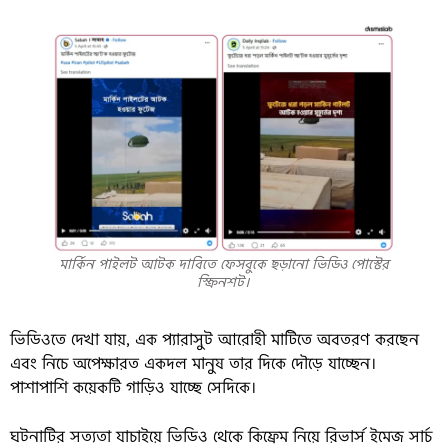
মার্কিন পাইলট আটক দাবিতে ফেসবুকে ছড়ানো ভিডিও পোস্টের
স্ক্রিনশট।
ভিডিওতে দেখা যায়, এক প্যারাসুট আরোহী মাটিতে অবতরণ করছেন
এবং নিচে অপেক্ষারত একদল মানুষ তার দিকে দৌড়ে যাচ্ছেন।
পাশাপাশি কয়েকটি গাড়িও যাচ্ছে সেদিকে।
ঘটনাটির সত্যতা যাচাইয়ে ভিডিও থেকে কিফ্রেম নিয়ে রিভার্স ইমেজ সার্চ