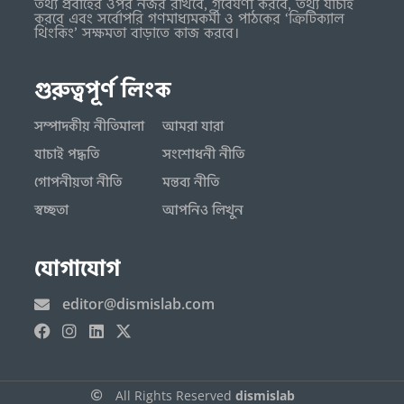
তথ্য প্রবাহের ওপর নজর রাখবে, গবেষণা করবে, তথ্য যাচাই
করবে এবং সর্বোপরি গণমাধ্যমকর্মী ও পাঠকের ‘ক্রিটিক্যাল
থিংকিং’ সক্ষমতা বাড়াতে কাজ করবে।
গুরুত্বপূর্ণ লিংক
সম্পাদকীয় নীতিমালা
আমরা যারা
যাচাই পদ্ধতি
সংশোধনী নীতি
গোপনীয়তা নীতি
মন্তব্য নীতি
স্বচ্ছতা
আপনিও লিখুন
যোগাযোগ
editor@dismislab.com
All Rights Reserved
dismislab