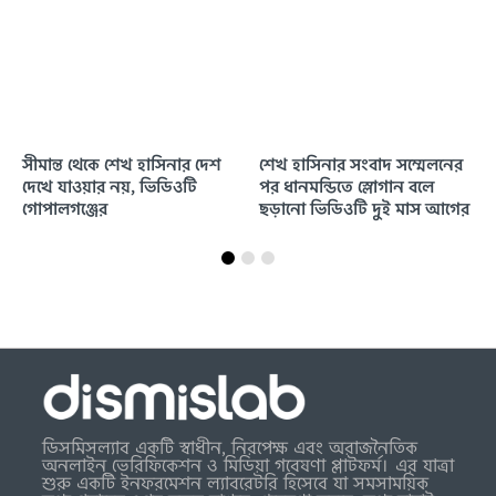
ে শেখ হাসিনার দেশ
শেখ হাসিনার সংবাদ সম্মেলনের
নেপালে মুসলিম 
র নয়, ভিডিওটি
পর ধানমন্ডিতে স্লোগান বলে
ছড়াল ভারতীয়
র
ছড়ানো ভিডিওটি দুই মাস আগের
মিউজিক ভিডিওর
ডিসমিসল্যাব একটি স্বাধীন, নিরপেক্ষ এবং অরাজনৈতিক
অনলাইন ভেরিফিকেশন ও মিডিয়া গবেষণা প্লাটফর্ম। এর যাত্রা
শুরু একটি ইনফরমেশন ল্যাবরেটরি হিসেবে যা সমসাময়িক