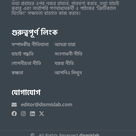
তথ্য প্রবাহের ওপর নজর রাখবে, গবেষণা করবে, তথ্য যাচাই
করবে এবং সর্বোপরি গণমাধ্যমকর্মী ও পাঠকের ‘ক্রিটিক্যাল
থিংকিং’ সক্ষমতা বাড়াতে কাজ করবে।
গুরুত্বপূর্ণ লিংক
সম্পাদকীয় নীতিমালা
আমরা যারা
যাচাই পদ্ধতি
সংশোধনী নীতি
গোপনীয়তা নীতি
মন্তব্য নীতি
স্বচ্ছতা
আপনিও লিখুন
যোগাযোগ
editor@dismislab.com
All Rights Reserved
dismislab