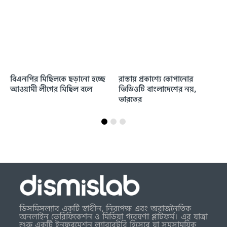
বিএনপির মিছিলকে ছড়ানো হচ্ছে
রাস্তায় প্রকাশ্যে কোপানোর
আওয়ামী লীগের মিছিল বলে
ভিডিওটি বাংলাদেশের নয়,
ভারতের
ডিসমিসল্যাব একটি স্বাধীন, নিরপেক্ষ এবং অরাজনৈতিক
অনলাইন ভেরিফিকেশন ও মিডিয়া গবেষণা প্লাটফর্ম। এর যাত্রা
শুরু একটি ইনফরমেশন ল্যাবরেটরি হিসেবে যা সমসাময়িক