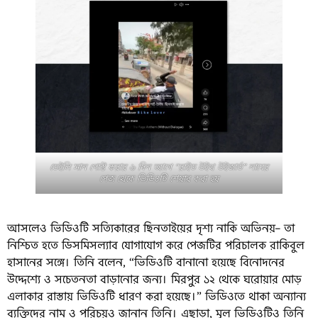
ডেইলি সান পোস্ট করার ৬ দিন আগে “রাইড উইথ উইজার্ড” নামের
পেজ থেকে ভিডিওটি শেয়ার করা হয়
আসলেও ভিডিওটি সত্যিকারের ছিনতাইয়ের দৃশ্য নাকি অভিনয়– তা
নিশ্চিত হতে ডিসমিসল্যাব যোগাযোগ করে পেজটির পরিচালক রাকিবুল
হাসানের সঙ্গে। তিনি বলেন, “ভিডিওটি বানানো হয়েছে বিনোদনের
উদ্দেশ্যে ও সচেতনতা বাড়ানোর জন্য। মিরপুর ১২ থেকে ঘরোয়ার মোড়
এলাকার রাস্তায় ভিডিওটি ধারণ করা হয়েছে।” ভিডিওতে থাকা অন্যান্য
ব্যক্তিদের নাম ও পরিচয়ও জানান তিনি। এছাড়া, মূল ভিডিওটিও তিনি