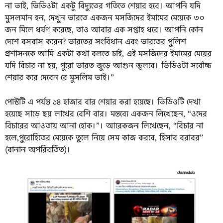
না ভাই, ভিডিওটা একটু বিদ্যুতের গতিতে শেয়ার হবে। আপনি যদি
মুসলমান হন, দেখুন ভারতে একজন মসজিদের ইমামের মেয়েকে ৩০
জন মিলে ধর্ষণ করেছে, তাও আবার এক সপ্তাহ ধরে। আপনি কোন
দেশে বসবাস করেন? ভারতের সংবিধান এবং ভারতের পুলিশ
প্রশাসনকে আমি একটা কথা বলতে চাই, এই মসজিদের ইমামের মেয়ের
যদি বিচার না হয়, পুরো ভারত জুড়ে আগুন জ্বলবে। ভিডিওটা সর্বোচ্চ
শেয়ার করে দেবেন রে মুসলিম ভাই।”
পোস্টটি এ পর্যন্ত ১৪ হাজার বার শেয়ার করা হয়েছে। ভিডিওটি দেখা
হয়েছে সাড়ে ছয় লাখের বেশি বার। মন্তব্যে একজন লিখেছেন, “ওদের
বিচারের আওতায় আনা হোক।”। আরেকজন লিখেছেন, “বিচার না
হলে,পুরোহিতের মেয়েকে তুলে নিয়ে সেম কাজ করবে, হিসাব বরাবর”
(বানান অপরিবর্তিত)।