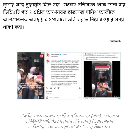
দৃশ্যের সঙ্গে পুরোপুরি মিলে যায়। সংবাদ প্রতিবেদন থেকে জানা যায়,
ভিডিওটি গত ৪ এপ্রিল অনশনরত ছাত্রনেতা দানিশ আলীকে
আশঙ্কাজনক অবস্থায় হাসপাতালে ভর্তি করতে নিয়ে যাওয়ার সময়
ধারণ করা।
ভারতীয় সংবাদমাধ্যমে প্রচারিত প্রতিবেদনের (বামে) ও ভারতের
কমিউনিস্ট পার্টি (মার্কসবাদী-লেনিনবাদী) লিবারেশনের
ভেরিফায়েড পেজে দেওয়া পোস্টের (ডানে) স্ক্রিনশট।