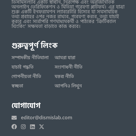
ডিসমিসল্যাব একটি স্বাধীন, নিরপেক্ষ এবং অরাজনৈতিক
অনলাইন ভেরিফিকেশন ও মিডিয়া গবেষণা প্লাটফর্ম। এর যাত্রা
শুরু একটি ইনফরমেশন ল্যাবরেটরি হিসেবে যা সমসাময়িক
তথ্য প্রবাহের ওপর নজর রাখবে, গবেষণা করবে, তথ্য যাচাই
করবে এবং সর্বোপরি গণমাধ্যমকর্মী ও পাঠকের ‘ক্রিটিক্যাল
থিংকিং’ সক্ষমতা বাড়াতে কাজ করবে।
গুরুত্বপূর্ণ লিংক
সম্পাদকীয় নীতিমালা
আমরা যারা
যাচাই পদ্ধতি
সংশোধনী নীতি
গোপনীয়তা নীতি
মন্তব্য নীতি
স্বচ্ছতা
আপনিও লিখুন
যোগাযোগ
editor@dismislab.com