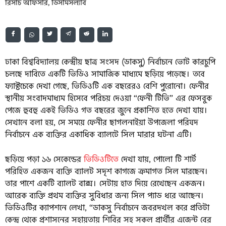
রিসার্চ অফিসার, ডিসমিসল্যাব
ঢাকা বিশ্ববিদ্যালয় কেন্দ্রীয় ছাত্র সংসদ (ডাকসু) নির্বাচনে ভোট কারচুপি
চলছে দাবিতে একটি ভিডিও সামাজিক মাধ্যমে ছড়িয়ে পড়েছে। তবে
ফ্যাক্টচেকে দেখা গেছে, ভিডিওটি এক বছরেরও বেশি পুরোনো। ফেনীর
স্থানীয় সংবাদমাধ্যম হিসেবে পরিচয় দেওয়া “ফেনী টিভি” এর ফেসবুক
পেজে হুবহু একই ভিডিও গত বছরের জুনে প্রকাশিত হতে দেখা যায়।
সেখানে বলা হয়, সে সময়ে ফেনীর ছাগলনাইয়া উপজেলা পরিষদ
নির্বাচনে এক ব্যক্তির একাধিক ব্যালটে সিল মারার ঘটনা এটি।
ছড়িয়ে পড়া ১৬ সেকেন্ডের
ভিডিওটিতে
দেখা যায়, পোলো টি শার্ট
পরিহিত একজন ব্যক্তি ব্যালট সদৃশ কাগজে ক্রমাগত সিল মারছেন।
তার পাশে একটি ব্যালট বাক্স। সেটায় হাত দিয়ে রেখেছেন একজন।
আরেক ব্যক্তি প্রথম ব্যক্তির সুবিধার জন্য সিল প্যাড ধরে আছেন।
ভিডিওটির ক্যাপশনে লেখা, “ডাকসু নির্বাচনে জবরদখল করে প্রতিটা
কেন্দ্র থেকে প্রশাসনের সহায়তায় শিবির সহ সকল প্রার্থীর এজেন্ট বের