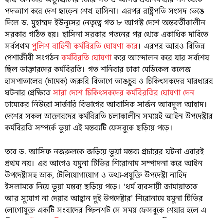
পদত্যাগ করে দেশ ছাড়েন শেখ হাসিনা। এরপর রাষ্ট্রপতি সংসদ ভেঙে
দিলে ড. মুহাম্মদ ইউনূসের নেতৃত্বে গত ৮ আগস্ট দেশে অন্তবর্তীকালীন
সরকার গঠিত হয়। হাসিনা সরকার পতনের পর থেকে একাধিক দাবিতে
সর্বপ্রথম
পুলিশ বাহিনী কর্মবিরতি ঘোষণা করে
। এরপর আরও বিভিন্ন
পেশাজীবী সংগঠন
কর্মবিরতি ঘোষণা
করে আন্দোলন করে যার সর্বশেষ
ছিল ডাক্তারদের কর্মবিরতি। গত শনিবার ঢাকা মেডিকেল কলেজ
হাসপাতালের (ঢামেক) জরুরি বিভাগে ভাঙচুর ও চিকিৎসকদের মারধরের
ঘটনার প্রেক্ষিতে
সারা দেশে চিকিৎসকদের কর্মবিরতির ঘোষণা দেন
ঢামেকের নিউরো সার্জারি বিভাগের আবাসিক সার্জন আবদুল আহাদ।
দেশের সকল ডাক্তারদের কর্মবিরতি চলাকালীন সময়েই আইন উপদেষ্টার
কর্মবিরতি সম্পর্কে ভুয়া এই মন্তব্যটি ফেসবুকে ছড়িয়ে পড়ে।
তবে ড. আসিফ নজরুলকে জড়িয়ে ভুয়া মন্তব্য প্রচারের ঘটনা এবারই
প্রথম নয়। এর আগেও যমুনা টিভির শিরোনাম সম্পাদনা করে আইন
উপদেষ্টাসহ ডাক, টেলিযোগাযোগ ও তথ্য-প্রযুক্তি উপদেষ্টা নাহিদ
ইসলামকে নিয়ে ভুয়া মন্তব্য ছড়িয়ে পড়ে। ‘ধর্ম ব্যবসায়ী জামায়াতকে
আর সুযোগ না দেয়ার আহ্বান দুই উপদেষ্টার’ শিরোনামে যমুনা টিভির
লোগোযুক্ত একটি সংবাদের স্ক্রিনশট সে সময় ফেসবুকে শেয়ার হলে এ