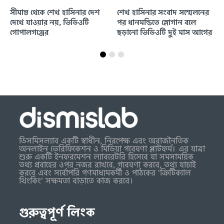
সীমান্ত থেকে শেখ হাসিনার দেশ
শেখ হাসিনার সংবাদ সম্মেলনের
দেখে যাওয়ার নয়, ভিডিওটি
পর ধানমন্ডিতে স্লোগান বলে
গোপালগঞ্জের
ছড়ানো ভিডিওটি দুই মাস আগের
ডিসমিসল্যাব একটি স্বাধীন, নিরপেক্ষ এবং অরাজনৈতিক
অনলাইন ভেরিফিকেশন ও মিডিয়া গবেষণা প্লাটফর্ম। এর যাত্রা
শুরু একটি ইনফরমেশন ল্যাবরেটরি হিসেবে যা সমসাময়িক
তথ্য প্রবাহের ওপর নজর রাখবে, গবেষণা করবে, তথ্য যাচাই
করবে এবং সর্বোপরি গণমাধ্যমকর্মী ও পাঠকের ‘ক্রিটিক্যাল
থিংকিং’ সক্ষমতা বাড়াতে কাজ করবে।
গুরুত্বপূর্ণ লিংক