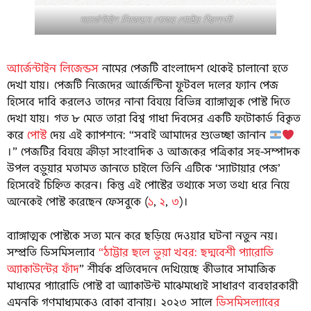
আর্জেন্টাইন লিজেন্ডস পেজের পোস্টের স্ক্রিনশট
আর্জেন্টাইন লিজেন্ডস
নামের পেজটি বাংলাদেশ থেকেই চালানো হতে
দেখা যায়। পেজটি নিজেদের আর্জেন্টিনা ফুটবল দলের ফ্যান পেজ
হিসেবে দাবি করলেও তাদের নানা বিষয়ে বিভিন্ন ব্যাঙ্গাত্মক পোস্ট দিতে
দেখা যায়। গত ৮ মেতে তারা বিশ্ব গাধা দিবসের একটি ফটোকার্ড বিকৃত
করে
পোস্ট
দেয় এই ক্যাপশনে: “সবাই আমাদের শুভেচ্ছা জানান
।” পেজটির বিষয়ে ক্রীড়া সাংবাদিক ও আজকের পত্রিকার সহ-সম্পাদক
উপল বড়ুয়ার মতামত জানতে চাইলে তিনি এটিকে ‘স্যাটায়ার পেজ’
হিসেবেই চিহ্নিত করেন। কিন্তু এই পোস্টের তথ্যকে সত্য তথ্য ধরে নিয়ে
অনেকেই পোস্ট করেছেন ফেসবুকে (
১
,
২
,
৩
)।
ব্যাঙ্গাত্মক পোস্টকে সত্য মনে করে ছড়িয়ে দেওয়ার ঘটনা নতুন নয়।
সম্প্রতি ডিসমিসল্যাব
“ঠাট্টার ছলে ভুয়া খবর: ছদ্মবেশী প্যারোডি
অ্যাকাউন্টের ফাঁদ
” শীর্ষক প্রতিবেদনে দেখিয়েছে কীভাবে সামাজিক
মাধ্যমের প্যারোডি পোস্ট বা অ্যাকাউন্ট মাঝেমধ্যেই সাধারণ ব্যবহারকারী
এমনকি গণমাধ্যমকেও বোকা বানায়। ২০২৩ সালে
ডিসমিসল্যাবের