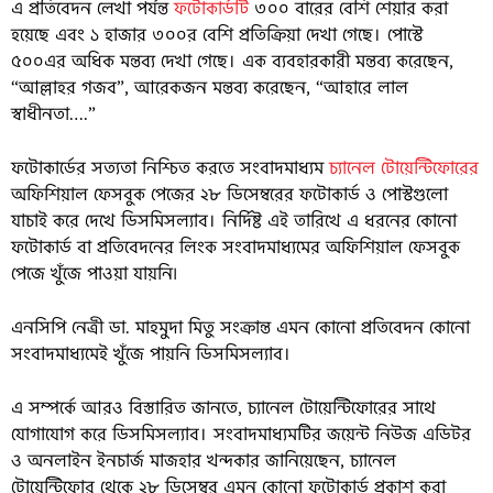
এ প্রতিবেদন লেখা পর্যন্ত
ফটোকার্ডটি
৩০০ বারের বেশি শেয়ার করা
হয়েছে এবং ১ হাজার ৩০০র বেশি প্রতিক্রিয়া দেখা গেছে। পোস্টে
৫০০এর অধিক মন্তব্য দেখা গেছে। এক ব্যবহারকারী মন্তব্য করেছেন,
“আল্লাহর গজব”, আরেকজন মন্তব্য করেছেন, “আহারে লাল
স্বাধীনতা….”
ফটোকার্ডের সত্যতা নিশ্চিত করতে সংবাদমাধ্যম
চ্যানেল টোয়েন্টিফোরের
অফিশিয়াল ফেসবুক পেজের ২৮ ডিসেম্বরের ফটোকার্ড ও পোস্টগুলো
যাচাই করে দেখে ডিসমিসল্যাব। নির্দিষ্ট এই তারিখে এ ধরনের কোনো
ফটোকার্ড বা প্রতিবেদনের লিংক সংবাদমাধ্যমের অফিশিয়াল ফেসবুক
পেজে খুঁজে পাওয়া যায়নি৷
এনসিপি নেত্রী ডা. মাহমুদা মিতু সংক্রান্ত এমন কোনো প্রতিবেদন কোনো
সংবাদমাধ্যমেই খুঁজে পায়নি ডিসমিসল্যাব।
এ সম্পর্কে আরও বিস্তারিত জানতে, চ্যানেল টোয়েন্টিফোরের সাথে
যোগাযোগ করে ডিসমিসল্যাব। সংবাদমাধ্যমটির জয়েন্ট নিউজ এডিটর
ও অনলাইন ইনচার্জ মাজহার খন্দকার জানিয়েছেন, চ্যানেল
টোয়েন্টিফোর থেকে ২৮ ডিসেম্বর এমন কোনো ফটোকার্ড প্রকাশ করা