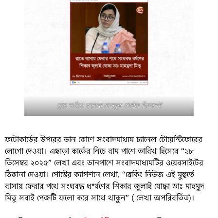
ভুয়া দাবিতে ছড়ানো ফেসবুক পোস্টের স্ক্রিনশট
ফটোকার্ডের উপরের ডান কোণে সংবাদমাধ্যম চ্যানেল টোয়েন্টিফোরের
লোগো দেওয়া। এছাড়া কার্ডের নিচে বাম পাশে তারিখ হিসেবে “২৮
ডিসেম্বর ২০২৫” লেখা এবং ডানপাশে সংবাদমাধ্যমটির ওয়েবসাইটের
ঠিকানা দেওয়া। পোস্টের ক্যাপশনে লেখা, “ব্রেকিং নিউজ এই মুহুর্তে
বাসায় ফেরার পথে সংঘবদ্ধ ধ*র্ষণের শিকার জুলাই যোদ্ধা ডাঃ মাহমুদ
মিতু সবাই পেজটি ফলো করে সাথে থাকুন” ( লেখা অপরিবর্তিত)।