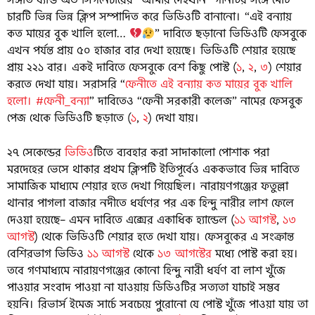
চারটি ভিন্ন ভিন্ন ক্লিপ সম্পাদিত করে ভিডিওটি বানানো। “এই বন্যায়
কত মায়ের বুক খালি হলো…
” দাবিতে ছড়ানো ভিডিওটি ফেসবুকে
এখন পর্যন্ত প্রায় ৫০ হাজার বার দেখা হয়েছে। ভিডিওটি শেয়ার হয়েছে
প্রায় ২২১ বার। একই দাবিতে ফেসবুকে বেশ কিছু পোস্ট (
১
,
২
,
৩
) শেয়ার
করতে দেখা যায়। সরাসরি “
ফেনীতে এই বন্যায় কত মায়ের বুক খালি
হলো। #ফেনী_বন্যা
” দাবিতেও “ফেনী সরকারী কলেজ” নামের ফেসবুক
পেজ থেকে ভিডিওটি ছড়াতে (
১
,
২
) দেখা যায়।
২৭ সেকেন্ডের
ভিডিও
টিতে ব্যবহার করা সাদাকালো পোশাক পরা
মরদেহের ভেসে থাকার প্রথম ক্লিপটি ইতিপূর্বেও এককভাবে ভিন্ন দাবিতে
সামাজিক মাধ্যমে শেয়ার হতে দেখা গিয়েছিল। নারায়ণগঞ্জের ফতুল্লা
থানার পাগলা বাজার নদীতে ধর্ষণের পর এক হিন্দু নারীর লাশ ফেলে
দেওয়া হয়েছে– এমন দাবিতে এক্সের একাধিক হ্যান্ডেল (
১১ আগস্ট
,
১৩
আগস্ট
) থেকে ভিডিওটি শেয়ার হতে দেখা যায়। ফেসবুকের এ সংক্রান্ত
বেশিরভাগ ভিডিও
১১ আগস্ট
থেকে
১৩ আগস্টের
মধ্যে পোস্ট করা হয়।
তবে গণমাধ্যমে নারায়ণগঞ্জের কোনো হিন্দু নারী ধর্ষণ বা লাশ খুঁজে
পাওয়ার সংবাদ পাওয়া না যাওয়ায় ডিডিওটির সত্যতা যাচাই সম্ভব
হয়নি। রিভার্স ইমেজ সার্চে সবচেয়ে পুরোনো যে পোস্ট খুঁজে পাওয়া যায় তা