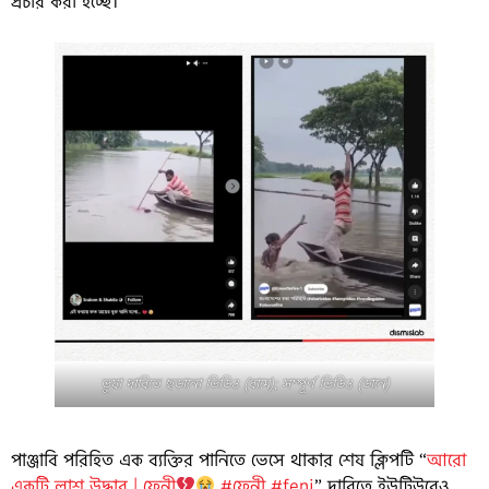
প্রচার করা হচ্ছে।
ভুয়া দাবিতে ছড়ানো ভিডিও (বামে); সম্পূর্ণ ভিডিও (ডানে)
পাঞ্জাবি পরিহিত এক ব্যক্তির পানিতে ভেসে থাকার শেষ ক্লিপটি “
আরো
একটি লাশ উদ্ধার | ফেনী
#ফেনী #feni
” দাবিতে ইউটিউবেও