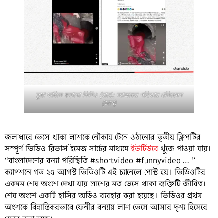
ভুয়া দাবিতে ছড়ানো ভিডিও (বামে); আজকের পত্রিকার প্রতিবেদন
(ডানে)
জলাধারে ভেসে থাকা লাশকে নৌকায় টেনে ওঠানোর তৃতীয় ক্লিপটির
সম্পূর্ণ ভিডিও রিভার্স ইমেজ সার্চের মাধ্যমে
ইউটিউবে
খুঁজে পাওয়া যায়।
“বাংলাদেশের বন্যা পরিস্থিতি #shortvideo #funnyvideo … ”
ক্যাপশনে গত ২৫ আগস্ট ভিডিওটি এই চ্যানেলে পোস্ট হয়। ভিডিওটির
একদম শেষ অংশে দেখা যায় লাশের মত ভেসে থাকা ব্যক্তিটি জীবিত।
শেষ অংশে একটি হাসির অডিও ব্যবহার করা হয়েছে। ভিডিওর প্রথম
অংশকে বিভ্রান্তিকরভাবে ফেনীর বন্যায় লাশ ভেসে আসার দৃশ্য হিসেবে