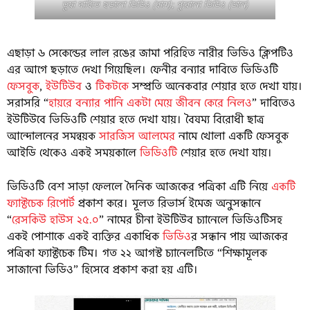
ভুয়া দাবিতে ছড়ানো ভিডিও (বামে); পুরোনো ভিডিও (ডানে)
এছাড়া ৬ সেকেন্ডের লাল রঙের জামা পরিহিত নারীর ভিডিও ক্লিপটিও
এর আগে ছড়াতে দেখা গিয়েছিল। ফেনীর বন্যার দাবিতে ভিডিওটি
ফেসবুক
,
ইউটিউব
ও
টিকটকে
সম্প্রতি অনেকবার শেয়ার হতে দেখা যায়।
সরাসরি “
হায়রে বন্যার পানি একটা মেয়ে জীবন কেরে নিলও
” দাবিতেও
ইউটিউবে ভিডিওটি শেয়ার হতে দেখা যায়। বৈষম্য বিরোধী ছাত্র
আন্দোলনের সমন্বয়ক
সারজিস আলমের
নামে খোলা একটি ফেসবুক
আইডি থেকেও একই সময়কালে
ভিডিওটি
শেয়ার হতে দেখা যায়।
ভিডিওটি বেশ সাড়া ফেললে দৈনিক আজকের পত্রিকা এটি নিয়ে
একটি
ফ্যাক্টচেক রিপোর্ট
প্রকাশ করে। মূলত রিভার্স ইমেজ অনুসন্ধানে
“
রেসকিউ হাউস ২৫.০
” নামের চীনা ইউটিউব চ্যানেলে ভিডিওটিসহ
একই পোশাকে একই ব্যক্তির একাধিক
ভিডিও
র সন্ধান পায় আজকের
পত্রিকা ফ্যাক্টচেক টিম। গত ২২ আগস্ট চ্যানেলটিতে “শিক্ষামূলক
সাজানো ভিডিও” হিসেবে প্রকাশ করা হয় এটি।