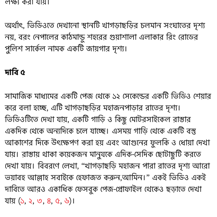
লক্ষ্য করা যায়।
অর্থাৎ, ভিডিওতে দেখানো স্থানটি খাগড়াছড়ির চলমান সংঘাতের দৃশ্য
নয়, বরং নেপালের কাঠমান্ডু শহরের গুয়াশালা এলাকার রিং রোডের
পুলিশ সার্কেল নামক একটি জায়গার দৃশ্য।
দাবি ৫
সামাজিক মাধ্যমের একটি পেজ থেকে ১২ সেকেন্ডের একটি ভিডিও শেয়ার
করে বলা হচ্ছে, এটি খাগড়াছড়ির মহাজনপাড়ার রাতের দৃশ্য।
ভিডিওটিতে দেখা যায়, একটি গাড়ি ও কিছু মোটরসাইকেল রাস্তার
একদিক থেকে অন্যদিকে চলে যাচ্ছে। এসময় গাড়ি থেকে একটি বস্তু
আকাশের দিকে উৎক্ষেপণ করা হয় এবং আগুনের ফুলকি ও ধোয়া দেখা
যায়। রাস্তায় থাকা কয়েকজন মানুষকে এদিক-সেদিক ছোটাছুটি করতে
দেখা যায়। বিবরণে লেখা, “খাগড়াছড়ি মহাজন পারা রাতের দৃশ্য আরো
ভয়াবহ আল্লাহ সবাইকে হেফাজত করুন,আমিন।” একই ভিডিও একই
দাবিতে আরও একাধিক ফেসবুক পেজ-প্রোফাইল থেকেও ছড়াতে দেখা
যায় (
১
,
২
,
৩
,
৪
,
৫
,
৬
)।