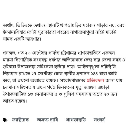
ফেসবুক পোস্টের সাথে গুগল ম্যাপে দেখা যাওয়া স্থাপনার দৃশ্যমান মিল
অর্থাৎ, ভিডিওতে দেখানো স্থানটি খাগড়াছড়ির মহাজন পাড়ার নয়, বরং
ইন্দোনেশিয়ার কোটা সুরাকারতা শহরের নাগারসোপুরো নাইট মার্কেট
নামক একটি জায়গার।
প্রসঙ্গত, গত ২৩ সেপ্টেম্বর পার্বত্য চট্টগ্রামের খাগড়াছড়িতে একজন
মারমা কিশোরীকে সংঘবদ্ধ ধর্ষণের অভিযোগকে কেন্দ্র করে জেলা সদর ও
গুইমারা উপজেলায় সহিংসতা ছড়িয়ে পড়ে। আইনশৃঙ্খলা পরিস্থিতি
নিয়ন্ত্রণে রাখতে ২৭ সেপ্টেম্বর থেকে স্থানীয় প্রশাসন ১৪৪ ধারা জারি
করে, যা এখনো অব্যাহত রয়েছে। সংবাদমাধ্যমের
প্রতিবেদনে
জানা যায়
চলমান সহিংসতায় এখন পর্যন্ত তিনজনের মৃত্যু হয়েছে। এছাড়া
উপজেলাটিতে ১৩ সেনাসদস্য ও ৩ পুলিশ সদস্যসহ অন্তত ২০ জন
আহত হয়েছে।
ফ্যাক্টচেক
অসত্য দাবি
খাগড়াছড়ি
সংঘর্ষ