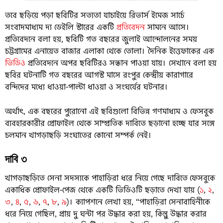
তবে ছড়িয়ে পড়া ছবিটির সত্যতা যাচাইয়ে রিভার্স ইমেজ সার্চে
সংবাদমাধ্যম দ্য ডেইলি স্টারের একটি
প্রতিবেদন
সামনে আসে।
প্রতিবেদনে বলা হয়, ছবিটি গত বছরের জুলাই আন্দোলনের সময়
চট্টগ্রামের এনায়েত বাজার এলাকা থেকে তোলা। দৈনিক ইত্তেফাকের এক
ভিডিও
প্রতিবেদনে অপর ছবিটিরও সন্ধান পাওয়া যায়। সেখানে বলা হয়
ছবির ঘটনাটি গত বছরের আগস্ট মাসে রংপুর কেন্দ্রীয় কারাগারে
বন্দিদের মধ্যে ধাওয়া-পাল্টা ধাওয়া ও সংঘর্ষের ঘটনার।
অর্থাৎ, এক বছরের পুরোনো এই ছবিগুলো বিভিন্ন গণমাধ্যম ও ফেসবুক
ব্যবহারকারীর প্রোফাইল থেকে সাম্প্রতিক দাবিতে ছড়ানো হচ্ছে যার সঙ্গে
চলমান খাগড়াছড়ি সংঘাতের কোনো সম্পর্ক নেই।
দাবি ৩
খাগড়াছড়িতে সেনা সদস্যকে পাহাড়িরা ধরে নিয়ে গেছে দাবিতে
ফেসবুকে
একাধিক প্রোফাইল-পেজ থেকে একটি ভিডিওটি ছড়াতে দেখা যায় (
১
,
২
,
৩
,
৪
,
৫
,
৬
,
৭
,
৮
,
৯
)। ক্যাপশনে লেখা হয়, “পাহাড়িরা সেনাবাহিনীকে
ধরে নিয়ে গেছিল, প্রায় দু ঘন্টা পর উদ্ধার করা হয়, কিন্তুু উদ্ধার করার