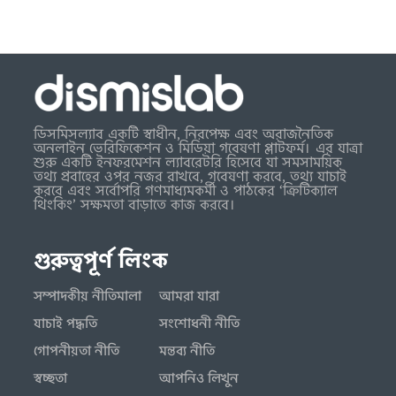
ডিসমিসল্যাব একটি স্বাধীন, নিরপেক্ষ এবং অরাজনৈতিক
অনলাইন ভেরিফিকেশন ও মিডিয়া গবেষণা প্লাটফর্ম। এর যাত্রা
শুরু একটি ইনফরমেশন ল্যাবরেটরি হিসেবে যা সমসাময়িক
তথ্য প্রবাহের ওপর নজর রাখবে, গবেষণা করবে, তথ্য যাচাই
করবে এবং সর্বোপরি গণমাধ্যমকর্মী ও পাঠকের ‘ক্রিটিক্যাল
থিংকিং’ সক্ষমতা বাড়াতে কাজ করবে।
গুরুত্বপূর্ণ লিংক
সম্পাদকীয় নীতিমালা
আমরা যারা
যাচাই পদ্ধতি
সংশোধনী নীতি
গোপনীয়তা নীতি
মন্তব্য নীতি
স্বচ্ছতা
আপনিও লিখুন