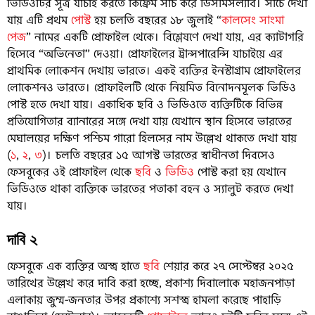
ভিডিওটির সূত্র যাচাই করতে কিফ্রেম সার্চ করে ডিসমিসল্যাব। সার্চে দেখা
যায় এটি প্রথম
পোস্ট
হয় চলতি বছরের ১৮ জুলাই “
কালসেং সাংমা
পেজ
” নামের একটি প্রোফাইল থেকে। বিশ্লেষণে দেখা যায়, এর ক্যাটাগরি
হিসেবে “অভিনেতা” দেওয়া। প্রোফাইলের ট্রান্সপারেন্সি যাচাইয়ে এর
প্রাথমিক লোকেশন দেখায় ভারতে। একই ব্যক্তির ইনস্টাগ্রাম প্রোফাইলের
লোকেশনও ভারতে। প্রোফাইলটি থেকে নিয়মিত বিনোদনমূলক ভিডিও
পোস্ট হতে দেখা যায়। একাধিক ছবি ও ভিডিওতে ব্যক্তিটিকে বিভিন্ন
প্রতিযোগিতার ব্যানারের সঙ্গে দেখা যায় যেখানে স্থান হিসেবে ভারতের
মেঘালয়ের দক্ষিণ পশ্চিম গারো হিলসের নাম উল্লেখ থাকতে দেখা যায়
(
১
,
২
,
৩
)। চলতি বছরের ১৫ আগস্ট ভারতের স্বাধীনতা দিবসেও
ফেসবুকের ওই প্রোফাইল থেকে
ছবি
ও
ভিডিও
পোস্ট করা হয় যেখানে
ভিডিওতে থাকা ব্যক্তিকে ভারতের পতাকা বহন ও স্যালুট করতে দেখা
যায়।
দাবি ২
ফেসবুকে এক ব্যক্তির অস্ত্র হাতে
ছবি
শেয়ার করে ২৭ সেপ্টেম্বর ২০২৫
তারিখের উল্লেখ করে দাবি করা হচ্ছে, প্রকাশ্য দিবালোকে মহাজনপাড়া
এলাকায় জুম্ম-জনতার উপর প্রকাশ্যে সশস্ত্র হামলা করেছে পাহাড়ি