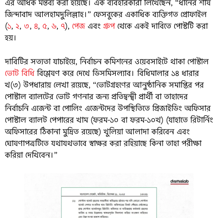
এর অধিক মন্তব্য করা হয়েছে। এক ব্যবহারকারী লিখেছেন, “ধানের শীষ
জিন্দাবাদ আলহামদুলিল্লাহ।” ফেসবুকের একাধিক ব্যক্তিগত প্রোফাইল
(
১
,
২
,
৩
,
৪
,
৫
,
৬
,
৭
),
পেজ
এবং
গ্রুপ
থেকে একই দাবিতে পোস্টটি করা
হয়।
দাবিটির সত্যতা যাচাইয়ে, নির্বাচন কমিশনের ওয়েবসাইটে থাকা পোস্টাল
ভোট বিধি
বিশ্লেষণ করে দেখে ডিসমিসল্যাব। বিধিমালার ১৪ ধারার
খ(৩) উপধারায় লেখা রয়েছে, “ভোটগ্রহণের আনুষ্ঠানিক সমাপ্তির পর
পোস্টাল ব্যালটের ভোট গণনার জন্য প্রতিদ্বন্দ্বী প্রার্থী বা তাহাদের
নির্বাচনি এজেন্ট বা পোলিং এজেন্টদের উপস্থিতিতে প্রিজাইডিং অফিসার
পোস্টাল ব্যালট পেপারের খাম (ফরম-১০ বা ফরম-১০খ) (যাহাতে রিটার্নিং
অফিসারের ঠিকানা মুদ্রিত রয়েছে) খুলিয়া আলাদা করিবেন এবং
ঘোষণাপত্রটিতে যথাযথভাবে স্বাক্ষর করা রহিয়াছে কিনা তাহা পরীক্ষা
করিয়া দেখিবেন।”