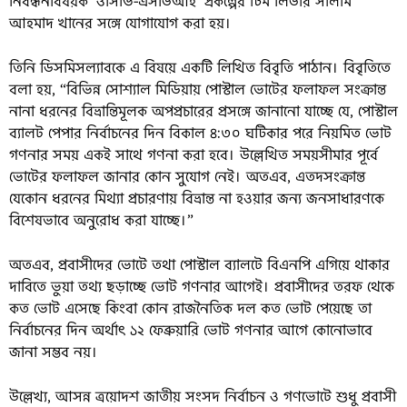
নিবন্ধনবিষয়ক ‘ওসিভি-এসডিআই’ প্রকল্পের টিম লিডার সালীম
আহমাদ খানের সঙ্গে যোগাযোগ করা হয়।
তিনি ডিসমিসল্যাবকে এ বিষয়ে একটি লিখিত বিবৃতি পাঠান। বিবৃতিতে
বলা হয়, “বিভিন্ন সোশ্যাল মিডিয়ায় পোস্টাল ভোটের ফলাফল সংক্রান্ত
নানা ধরনের বিভ্রান্তিমূলক অপপ্রচারের প্রসঙ্গে জানানো যাচ্ছে যে, পোস্টাল
ব্যালট পেপার নির্বাচনের দিন বিকাল ৪:৩০ ঘটিকার পরে নিয়মিত ভোট
গণনার সময় একই সাথে গণনা করা হবে। উল্লেখিত সময়সীমার পূর্বে
ভোটের ফলাফল জানার কোন সুযোগ নেই। অতএব, এতদসংক্রান্ত
যেকোন ধরনের মিথ্যা প্রচারণায় বিভ্রান্ত না হওয়ার জন্য জনসাধারণকে
বিশেষভাবে অনুরোধ করা যাচ্ছে।”
অতএব, প্রবাসীদের ভোটে তথা পোস্টাল ব্যালটে বিএনপি এগিয়ে থাকার
দাবিতে ভুয়া তথ্য ছড়াচ্ছে ভোট গণনার আগেই। প্রবাসীদের তরফ থেকে
কত ভোট এসেছে কিংবা কোন রাজনৈতিক দল কত ভোট পেয়েছে তা
নির্বাচনের দিন অর্থাৎ ১২ ফেব্রুয়ারি ভোট গণনার আগে কোনোভাবে
জানা সম্ভব নয়।
উল্লেখ্য, আসন্ন ত্রয়োদশ জাতীয় সংসদ নির্বাচন ও গণভোটে শুধু প্রবাসী