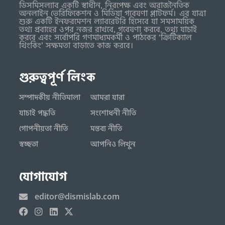
ডিসমিসল্যাব একটি স্বাধীন, নিরপেক্ষ এবং অরাজনৈতিক
অনলাইন ভেরিফিকেশন ও মিডিয়া গবেষণা প্লাটফর্ম। এর যাত্রা
শুরু একটি ইনফরমেশন ল্যাবরেটরি হিসেবে যা সমসাময়িক
তথ্য প্রবাহের ওপর নজর রাখবে, গবেষণা করবে, তথ্য যাচাই
করবে এবং সর্বোপরি গণমাধ্যমকর্মী ও পাঠকের ‘ক্রিটিক্যাল
থিংকিং’ সক্ষমতা বাড়াতে কাজ করবে।
গুরুত্বপূর্ণ লিংক
সম্পাদকীয় নীতিমালা
আমরা যারা
যাচাই পদ্ধতি
সংশোধনী নীতি
গোপনীয়তা নীতি
মন্তব্য নীতি
স্বচ্ছতা
আপনিও লিখুন
যোগাযোগ
editor@dismislab.com