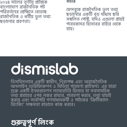
বাইরে
২০২৪ সালের তৃতীয় প্রান্তিকে
বাংলাদেশে রাজনৈতিক পট
ফেসবুকে রাজনৈতিক ভুল তথ্য
পরিবর্তনের প্রেক্ষিতে বেড়েছে
ছড়ানোর একটি বড় মাধ্যম ছবি
রাজনৈতিক ও ধর্মীয় ভুল তথ্য
সম্বলিত পোস্ট, যদিও এগুলো প্রায়ই
ছড়ানোর প্রবণতা।
গবেষকদের হিসেবের বাইরে থেকে
যায়।
ডিসমিসল্যাব একটি স্বাধীন, নিরপেক্ষ এবং অরাজনৈতিক
অনলাইন ভেরিফিকেশন ও মিডিয়া গবেষণা প্লাটফর্ম। এর যাত্রা
শুরু একটি ইনফরমেশন ল্যাবরেটরি হিসেবে যা সমসাময়িক
তথ্য প্রবাহের ওপর নজর রাখবে, গবেষণা করবে, তথ্য যাচাই
করবে এবং সর্বোপরি গণমাধ্যমকর্মী ও পাঠকের ‘ক্রিটিক্যাল
থিংকিং’ সক্ষমতা বাড়াতে কাজ করবে।
গুরুত্বপূর্ণ লিংক