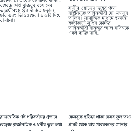
প্রধানমন্ত্রী তারেক রহমানের উদ্যোগে
বঙ্গবন্ধু শেখ মুজিবুর রহমানের
সজীব ওয়াজেদ জয়ের পক্ষে
ভাস্কর্য সংস্কারের দাবিতে ছড়ানো
রাষ্ট্রনিযুক্ত আইনজীবী মো. মনজুর
ছবি এবং ভিডিওগুলো এআই দিয়ে
আলম। সামাজিক মাধ্যমে ছড়ানো
বানানো।
ফটোকার্ডে সুপ্রিম কোর্টের
আইনজীবী মানজুর-আল-মতিনকে
একই ব্যক্তি দাবি...
রাজনৈতিক পট পরিবর্তনের প্রভাবে
ফেসবুকে ছড়িয়ে থাকা যেসব ভুল তথ্য
বেড়েছে রাজনৈতিক ও ধর্মীয় ভুল তথ্য
প্রায়ই থেকে যায় গবেষকদের গোনার