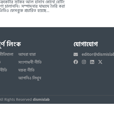
ক্রিকেটার সাকিব আল হাসান কোনো বেটিং
রণা চালাননি। সম্পাদনার মাধ্যমে তৈরি করা
ডিও ফেসবুকে প্রচারিত হয়েছে...
পূর্ণ লিংক
যোগাযোগ
editor@dismisla
নীতিমালা
আমরা যারা
ি
সংশোধনী নীতি
নীতি
মন্তব্য নীতি
আপনিও লিখুন
All Rights Reserved
dismislab