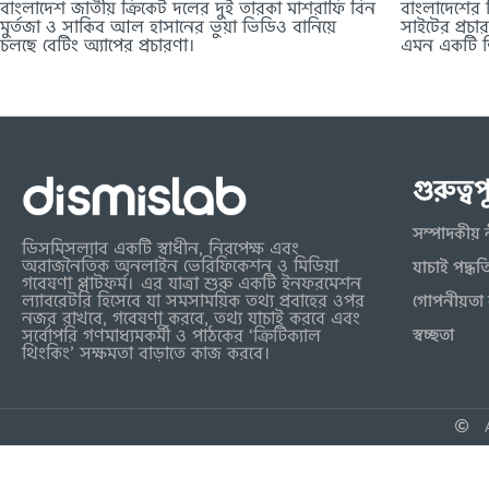
বাংলাদেশ জাতীয় ক্রিকেট দলের দুই তারকা মাশরাফি বিন
বাংলাদেশের 
মুর্তজা ও সাকিব আল হাসানের ভুয়া ভিডিও বানিয়ে
সাইটের প্রচা
চলছে বেটিং অ্যাপের প্রচারণা।
এমন একটি ভি
গুরুত্ব
সম্পাদকীয় 
ডিসমিসল্যাব একটি স্বাধীন, নিরপেক্ষ এবং
অরাজনৈতিক অনলাইন ভেরিফিকেশন ও মিডিয়া
যাচাই পদ্ধত
গবেষণা প্লাটফর্ম। এর যাত্রা শুরু একটি ইনফরমেশন
ল্যাবরেটরি হিসেবে যা সমসাময়িক তথ্য প্রবাহের ওপর
গোপনীয়তা 
নজর রাখবে, গবেষণা করবে, তথ্য যাচাই করবে এবং
স্বচ্ছতা
সর্বোপরি গণমাধ্যমকর্মী ও পাঠকের ‘ক্রিটিক্যাল
থিংকিং’ সক্ষমতা বাড়াতে কাজ করবে।