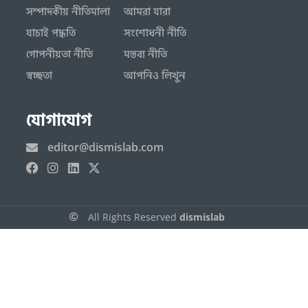
সম্পাদকীয় নীতিমালা
আমরা যারা
যাচাই পদ্ধতি
সংশোধনী নীতি
গোপনীয়তা নীতি
মন্তব্য নীতি
স্বচ্ছতা
আপনিও লিখুন
যোগাযোগ
editor@dismislab.com
All Rights Reserved
dismislab