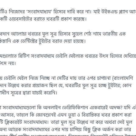
টিও নিজেদের ‘সংবাদমাধ্যম’ হিসেবে দাবি করে না। মাই উইকএন্ড প্ল্যান আ
কটি ওয়েবসাইটের বরাতে খবরটি প্রকাশ করেছে।
িবেদনে আলোচ্য খবরের মূল সূত্র হিসেবে সুহেল শেঠ নামে ভারতীয় এক
ানি এক ডেন্টিস্টের টুইটের বরাত দেয়া হয়েছে।
্যমগুলোতে ব্রিটিশ সংবাদমাধ্যম ডেইলি মেইলকে খবরের উৎস হিসেবে দেখিয়
উৎস নয়।
র দায় ডেইলি মেইল নিজে নিচ্ছে না সেটির দায় তার ওপর চাপানো (বাংলাদেশি
িবেদনে উল্লেখ করার প্রয়োজন ছিল যে, খবরটির মূল সূত্র হচ্ছে টুইটার; কোন
ধীন সূত্রের দ্বারা যাচাই করেনি।
লাদেশি সংবাদমাধ্যমগুলো কি অনলাইন ভেরিফিকিশনে একেবারেই অদক্ষ? যদি এ
্রশ্ন আসবে, তাহলে কি জেনেশুনেই এমন ভুয়া ও বিভ্রান্তিকর খবর প্রকাশ করা
ক্লিকবেইট সংবাদমাধ্যম। তারা মূল সূত্র উল্লেখ না করে অথবা সেই মূল
ে অন্য আরেক সংবাদমাধ্যমের ওপর দায় চাপিয়ে কিছু ক্লিক অর্জন করা তার