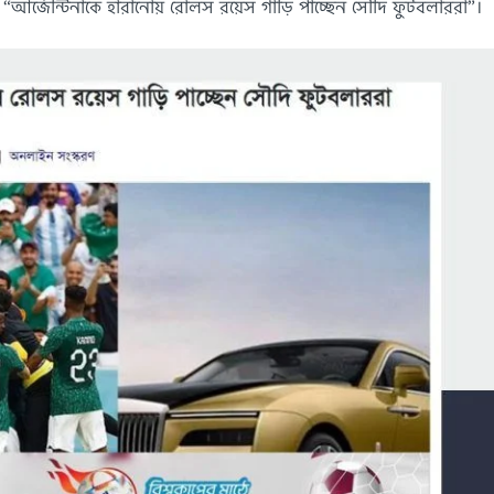
 “আর্জেন্টিনাকে হারানোয় রোলস রয়েস গাড়ি পাচ্ছেন সৌদি ফুটবলাররা”।