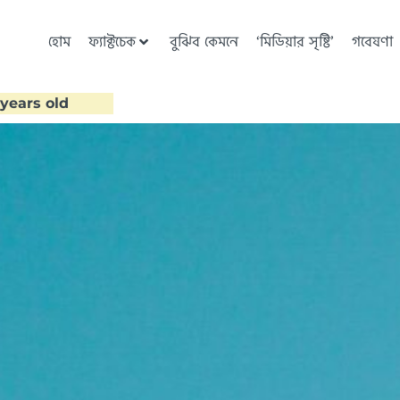
হোম
ফ্যাক্টচেক
বুঝিব কেমনে
‘মিডিয়ার সৃষ্টি’
গবেষণা
 years old