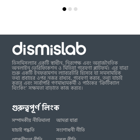
ডিসমিসল্যাব একটি স্বাধীন, নিরপেক্ষ এবং অরাজনৈতিক
অনলাইন ভেরিফিকেশন ও মিডিয়া গবেষণা প্লাটফর্ম। এর যাত্রা
শুরু একটি ইনফরমেশন ল্যাবরেটরি হিসেবে যা সমসাময়িক
তথ্য প্রবাহের ওপর নজর রাখবে, গবেষণা করবে, তথ্য যাচাই
করবে এবং সর্বোপরি গণমাধ্যমকর্মী ও পাঠকের ‘ক্রিটিক্যাল
থিংকিং’ সক্ষমতা বাড়াতে কাজ করবে।
গুরুত্বপূর্ণ লিংক
সম্পাদকীয় নীতিমালা
আমরা যারা
যাচাই পদ্ধতি
সংশোধনী নীতি
গোপনীয়তা নীতি
মন্তব্য নীতি