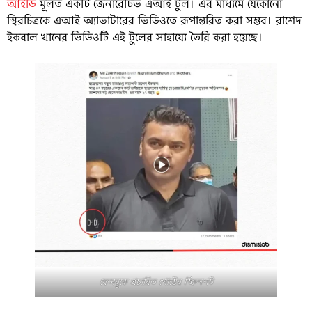
আইডি
মূলত একটি জেনারেটিভ এআই টুল। এর মাধ্যমে যেকোনো
স্থিরচিত্রকে এআই অ্যাভাটারের ভিডিওতে রূপান্তরিত করা সম্ভব। রাশেদ
ইকবাল খানের ভিডিওটি এই টুলের সাহায্যে তৈরি করা হয়েছে।
ফেসবুকে প্রচারিত পোস্টের স্ক্রিনশট