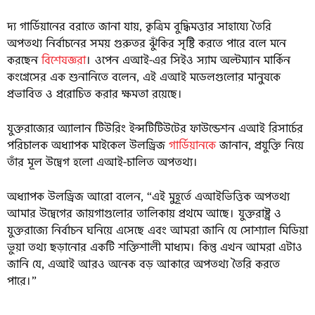
দ্য গার্ডিয়ানের বরাতে জানা যায়, কৃত্রিম বুদ্ধিমত্তার সাহায্যে তৈরি
অপতথ্য নির্বাচনের সময় গুরুতর ঝুঁকির সৃষ্টি করতে পারে বলে মনে
করছেন
বিশেষজ্ঞরা
। ওপেন এআই-এর সিইও স্যাম অল্টম্যান মার্কিন
কংগ্রেসের এক শুনানিতে বলেন, এই এআই মডেলগুলোর মানুষকে
প্রভাবিত ও প্ররোচিত করার ক্ষমতা রয়েছে।
যুক্তরাজ্যের অ্যালান টিউরিং ইন্সটিটিউটের ফাউন্ডেশন এআই রিসার্চের
পরিচালক অধ্যাপক মাইকেল উলড্রিজ
গার্ডিয়ানকে
জানান, প্রযুক্তি নিয়ে
তাঁর মূল উদ্বেগ হলো এআই-চালিত অপতথ্য।
অধ্যাপক উলড্রিজ আরো বলেন, “এই মুহূর্তে এআইভিত্তিক অপতথ্য
আমার উদ্বেগের জায়গাগুলোর তালিকায় প্রথমে আছে। যুক্তরাষ্ট্র ও
যুক্তরাজ্যে নির্বাচন ঘনিয়ে এসেছে এবং আমরা জানি যে সোশ্যাল মিডিয়া
ভুয়া তথ্য ছড়ানোর একটি শক্তিশালী মাধ্যম। কিন্তু এখন আমরা এটাও
জানি যে, এআই আরও অনেক বড় আকারে অপতথ্য তৈরি করতে
পারে।”