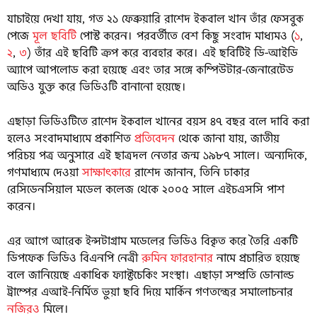
যাচাইয়ে দেখা যায়, গত ২১ ফেব্রুয়ারি রাশেদ ইকবাল খান তাঁর ফেসবুক
পেজে
মূল ছবিটি
পোস্ট করেন। পরবর্তীতে বেশ কিছু সংবাদ মাধ্যমও (
১
,
২
,
৩
) তাঁর এই ছবিটি ক্রপ করে ব্যবহার করে। এই ছবিটিই ডি-আইডি
অ্যাপে আপলোড করা হয়েছে এবং তার সঙ্গে কম্পিউটার-জেনারেটেড
অডিও যুক্ত করে ভিডিওটি বানানো হয়েছে।
এছাড়া ভিডিওটিতে রাশেদ ইকবাল খানের বয়স ৪৭ বছর বলে দাবি করা
হলেও সংবাদমাধ্যমে প্রকাশিত
প্রতিবেদন
থেকে জানা যায়, জাতীয়
পরিচয় পত্র অনুসারে এই ছাত্রদল নেতার জন্ম ১৯৮৭ সালে। অন্যদিকে,
গণমাধ্যমে দেওয়া
সাক্ষাৎকারে
রাশেদ জানান, তিনি ঢাকার
রেসিডেনসিয়াল মডেল কলেজ থেকে ২০০৫ সালে এইচএসসি পাশ
করেন।
এর আগে আরেক ইন্সটাগ্রাম মডেলের ভিডিও বিকৃত করে তৈরি একটি
ডিপফেক ভিডিও বিএনপি নেত্রী
রুমিন ফারহানার
নামে প্রচারিত হয়েছে
বলে জানিয়েছে একাধিক ফ্যাক্টচেকিং সংস্থা। এছাড়া সম্প্রতি ডোনাল্ড
ট্রাম্পের এআই-নির্মিত ভুয়া ছবি দিয়ে মার্কিন গণতন্ত্রের সমালোচনার
নজিরও
মিলে।