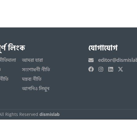
পূর্ণ লিংক
যোগাযোগ
editor@dismisla
নীতিমালা
আমরা যারা
ি
সংশোধনী নীতি
নীতি
মন্তব্য নীতি
আপনিও লিখুন
All Rights Reserved
dismislab