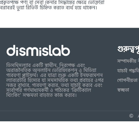
প্রকৃতপক্ষে পণ্য বা সেবা কেনার সিদ্ধান্তের ক্ষেত্রে ভোক্তারা
বরাবরই ভুয়া রিভিউ চিহ্নিত করতে ব্যর্থ হয়ে থাকেন।
গুরুত্ব
সম্পাদকীয় 
ডিসমিসল্যাব একটি স্বাধীন, নিরপেক্ষ এবং
অরাজনৈতিক অনলাইন ভেরিফিকেশন ও মিডিয়া
যাচাই পদ্ধত
গবেষণা প্লাটফর্ম। এর যাত্রা শুরু একটি ইনফরমেশন
ল্যাবরেটরি হিসেবে যা সমসাময়িক তথ্য প্রবাহের ওপর
গোপনীয়তা 
নজর রাখবে, গবেষণা করবে, তথ্য যাচাই করবে এবং
স্বচ্ছতা
সর্বোপরি গণমাধ্যমকর্মী ও পাঠকের ‘ক্রিটিক্যাল
থিংকিং’ সক্ষমতা বাড়াতে কাজ করবে।