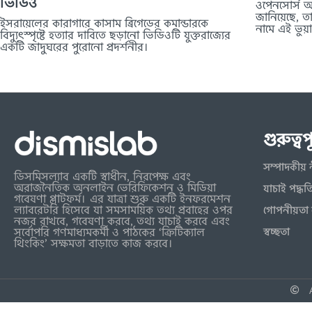
ভিডিও
ওপেনসোর্স অন
জানিয়েছে, 
ইসরায়েলের কারাগারে কাসাম ব্রিগেডের কমান্ডারকে
নামে এই ভুয়
বিদ্যুৎস্পৃষ্টে হত্যার দাবিতে ছড়ানো ভিডিওটি যুক্তরাজ্যের
একটি জাদুঘরের পুরোনো প্রদর্শনীর।
গুরুত্ব
সম্পাদকীয় 
ডিসমিসল্যাব একটি স্বাধীন, নিরপেক্ষ এবং
অরাজনৈতিক অনলাইন ভেরিফিকেশন ও মিডিয়া
যাচাই পদ্ধত
গবেষণা প্লাটফর্ম। এর যাত্রা শুরু একটি ইনফরমেশন
ল্যাবরেটরি হিসেবে যা সমসাময়িক তথ্য প্রবাহের ওপর
গোপনীয়তা 
নজর রাখবে, গবেষণা করবে, তথ্য যাচাই করবে এবং
স্বচ্ছতা
সর্বোপরি গণমাধ্যমকর্মী ও পাঠকের ‘ক্রিটিক্যাল
থিংকিং’ সক্ষমতা বাড়াতে কাজ করবে।