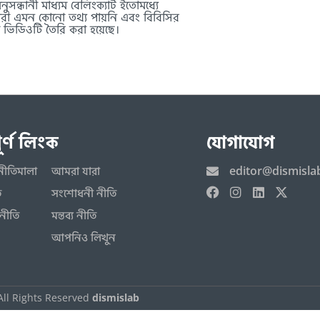
ুসন্ধানী মাধ্যম বেলিংক্যাট ইতোমধ্যে
তারা এমন কোনো তথ্য পায়নি এবং বিবিসির
া ভিডিওটি তৈরি করা হয়েছে।
পূর্ণ লিংক
যোগাযোগ
editor@dismisla
নীতিমালা
আমরা যারা
ি
সংশোধনী নীতি
নীতি
মন্তব্য নীতি
আপনিও লিখুন
All Rights Reserved
dismislab