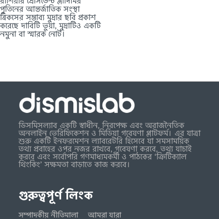
রাশিয়ার প্রেসিডেন্ট ভ্লাদিমির
পুতিনের আন্তর্জাতিক সংস্থা
ব্রিকসের সম্ভাব্য মুদ্রার ছবি প্রকাশ
করেছে দাবিটি ভুয়া, মুদ্রাটিও একটি
নমুনা বা স্মারক নোট।
ডিসমিসল্যাব একটি স্বাধীন, নিরপেক্ষ এবং অরাজনৈতিক
অনলাইন ভেরিফিকেশন ও মিডিয়া গবেষণা প্লাটফর্ম। এর যাত্রা
শুরু একটি ইনফরমেশন ল্যাবরেটরি হিসেবে যা সমসাময়িক
তথ্য প্রবাহের ওপর নজর রাখবে, গবেষণা করবে, তথ্য যাচাই
করবে এবং সর্বোপরি গণমাধ্যমকর্মী ও পাঠকের ‘ক্রিটিক্যাল
থিংকিং’ সক্ষমতা বাড়াতে কাজ করবে।
গুরুত্বপূর্ণ লিংক
সম্পাদকীয় নীতিমালা
আমরা যারা