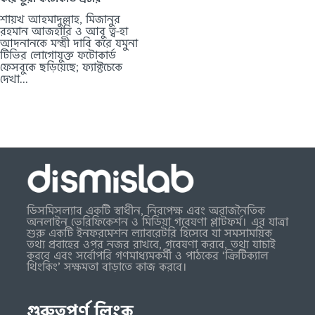
শায়খ আহমাদুল্লাহ, মিজানুর
রহমান আজহারি ও আবু ত্ব-হা
আদনানকে মন্ত্রী দাবি করে যমুনা
টিভির লোগোযুক্ত ফটোকার্ড
ফেসবুকে ছড়িয়েছে; ফ্যাক্টচেকে
দেখা...
ডিসমিসল্যাব একটি স্বাধীন, নিরপেক্ষ এবং অরাজনৈতিক
অনলাইন ভেরিফিকেশন ও মিডিয়া গবেষণা প্লাটফর্ম। এর যাত্রা
শুরু একটি ইনফরমেশন ল্যাবরেটরি হিসেবে যা সমসাময়িক
তথ্য প্রবাহের ওপর নজর রাখবে, গবেষণা করবে, তথ্য যাচাই
করবে এবং সর্বোপরি গণমাধ্যমকর্মী ও পাঠকের ‘ক্রিটিক্যাল
থিংকিং’ সক্ষমতা বাড়াতে কাজ করবে।
গুরুত্বপূর্ণ লিংক