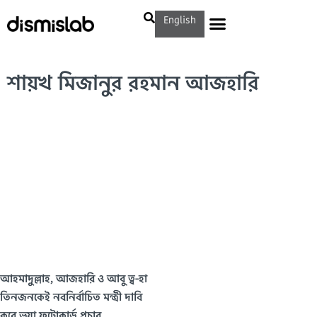
English
শায়খ মিজানুর রহমান আজহারি
আহমাদুল্লাহ, আজহারি ও আবু ত্ব-হা
তিনজনকেই নবনির্বাচিত মন্ত্রী দাবি
করে ভুয়া ফটোকার্ড প্রচার