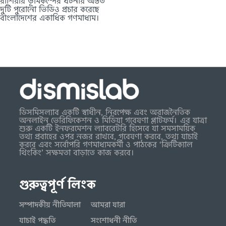
রাশিয়ায় ভূমিকম্পের ঘটনায় অন্তত
দুটি পুরোনো ভিডিও প্রচার করেছে
বাংলাদেশের একাধিক গণমাধ্যম।
ডিসমিসল্যাব একটি স্বাধীন, নিরপেক্ষ এবং অরাজনৈতিক
অনলাইন ভেরিফিকেশন ও মিডিয়া গবেষণা প্লাটফর্ম। এর যাত্রা
শুরু একটি ইনফরমেশন ল্যাবরেটরি হিসেবে যা সমসাময়িক
তথ্য প্রবাহের ওপর নজর রাখবে, গবেষণা করবে, তথ্য যাচাই
করবে এবং সর্বোপরি গণমাধ্যমকর্মী ও পাঠকের ‘ক্রিটিক্যাল
থিংকিং’ সক্ষমতা বাড়াতে কাজ করবে।
গুরুত্বপূর্ণ লিংক
সম্পাদকীয় নীতিমালা
আমরা যারা
যাচাই পদ্ধতি
সংশোধনী নীতি