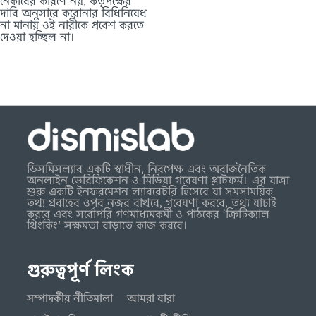
নেকাবের কারণে নয়, কর্তৃপক্ষের
দাবি অনুসারে করোনার বিধিনিষেধ
না মানায় ওই নারীকে প্রবেশ করতে
দেওয়া হচ্ছিল না।
ডিসমিসল্যাব একটি স্বাধীন, নিরপেক্ষ এবং অরাজনৈতিক
অনলাইন ভেরিফিকেশন ও মিডিয়া গবেষণা প্লাটফর্ম। এর যাত্রা
শুরু একটি ইনফরমেশন ল্যাবরেটরি হিসেবে যা সমসাময়িক
তথ্য প্রবাহের ওপর নজর রাখবে, গবেষণা করবে, তথ্য যাচাই
করবে এবং সর্বোপরি গণমাধ্যমকর্মী ও পাঠকের ‘ক্রিটিক্যাল
থিংকিং’ সক্ষমতা বাড়াতে কাজ করবে।
গুরুত্বপূর্ণ লিংক
সম্পাদকীয় নীতিমালা
আমরা যারা