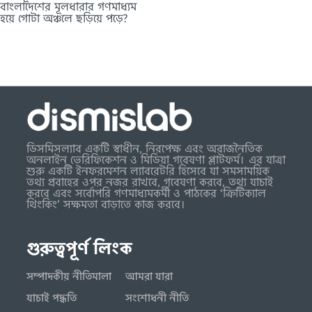
বাংলাদেশের মূলধারার গণমাধ্যম
হয়ে গোটা অঞ্চলে ছড়িয়ে পড়ে?
ডিসমিসল্যাব একটি স্বাধীন, নিরপেক্ষ এবং অরাজনৈতিক
অনলাইন ভেরিফিকেশন ও মিডিয়া গবেষণা প্লাটফর্ম। এর যাত্রা
শুরু একটি ইনফরমেশন ল্যাবরেটরি হিসেবে যা সমসাময়িক
তথ্য প্রবাহের ওপর নজর রাখবে, গবেষণা করবে, তথ্য যাচাই
করবে এবং সর্বোপরি গণমাধ্যমকর্মী ও পাঠকের ‘ক্রিটিক্যাল
থিংকিং’ সক্ষমতা বাড়াতে কাজ করবে।
গুরুত্বপূর্ণ লিংক
সম্পাদকীয় নীতিমালা
আমরা যারা
যাচাই পদ্ধতি
সংশোধনী নীতি