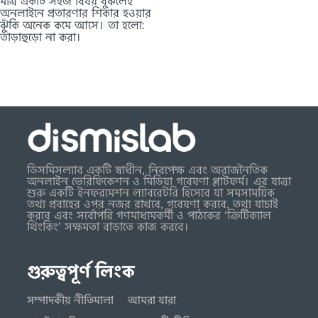
মাত্র একটি সহজ বিষয় বুঝলেই
অনলাইনে প্রতারণার শিকার হওয়ার
ঝুঁকি অনেক কমে আসে। তা হলো:
তাড়াহুড়ো না করা।
ডিসমিসল্যাব একটি স্বাধীন, নিরপেক্ষ এবং অরাজনৈতিক
অনলাইন ভেরিফিকেশন ও মিডিয়া গবেষণা প্লাটফর্ম। এর যাত্রা
শুরু একটি ইনফরমেশন ল্যাবরেটরি হিসেবে যা সমসাময়িক
তথ্য প্রবাহের ওপর নজর রাখবে, গবেষণা করবে, তথ্য যাচাই
করবে এবং সর্বোপরি গণমাধ্যমকর্মী ও পাঠকের ‘ক্রিটিক্যাল
থিংকিং’ সক্ষমতা বাড়াতে কাজ করবে।
গুরুত্বপূর্ণ লিংক
সম্পাদকীয় নীতিমালা
আমরা যারা