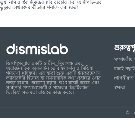
ভুয়া নাম ও স্টক ইমেজের ছবি ব্যবহার করা আইপিডি-এর
ভুতুরে লেখকদের কীভাবে শনাক্ত করা যেত?
গুরুত্ব
সম্পাদকীয় 
ডিসমিসল্যাব একটি স্বাধীন, নিরপেক্ষ এবং
অরাজনৈতিক অনলাইন ভেরিফিকেশন ও মিডিয়া
যাচাই পদ্ধত
গবেষণা প্লাটফর্ম। এর যাত্রা শুরু একটি ইনফরমেশন
ল্যাবরেটরি হিসেবে যা সমসাময়িক তথ্য প্রবাহের ওপর
গোপনীয়তা 
নজর রাখবে, গবেষণা করবে, তথ্য যাচাই করবে এবং
স্বচ্ছতা
সর্বোপরি গণমাধ্যমকর্মী ও পাঠকের ‘ক্রিটিক্যাল
থিংকিং’ সক্ষমতা বাড়াতে কাজ করবে।