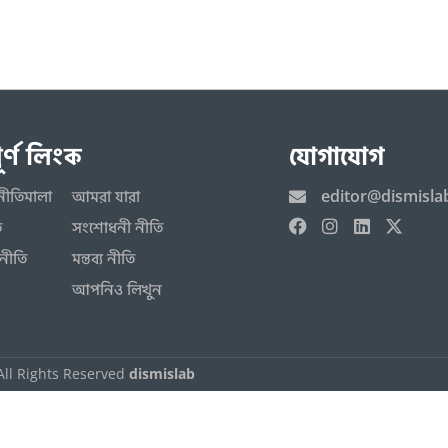
পূর্ণ লিংক
যোগাযোগ
editor@dismisla
নীতিমালা
আমরা যারা
ি
সংশোধনী নীতি
নীতি
মন্তব্য নীতি
আপনিও লিখুন
All Rights Reserved
dismislab