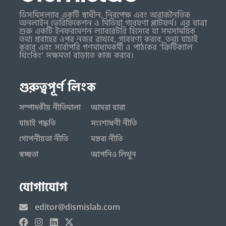
ডিসমিসল্যাব একটি স্বাধীন, নিরপেক্ষ এবং অরাজনৈতিক
অনলাইন ভেরিফিকেশন ও মিডিয়া গবেষণা প্লাটফর্ম। এর যাত্রা
শুরু একটি ইনফরমেশন ল্যাবরেটরি হিসেবে যা সমসাময়িক
তথ্য প্রবাহের ওপর নজর রাখবে, গবেষণা করবে, তথ্য যাচাই
করবে এবং সর্বোপরি গণমাধ্যমকর্মী ও পাঠকের ‘ক্রিটিক্যাল
থিংকিং’ সক্ষমতা বাড়াতে কাজ করবে।
গুরুত্বপূর্ণ লিংক
সম্পাদকীয় নীতিমালা
আমরা যারা
যাচাই পদ্ধতি
সংশোধনী নীতি
গোপনীয়তা নীতি
মন্তব্য নীতি
স্বচ্ছতা
আপনিও লিখুন
যোগাযোগ
editor@dismislab.com