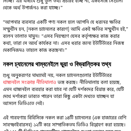
দিচ্ছে। এর মাধ্যমে শুধু ভুল তথ্য প্রচারই হচ্ছে না, একইসঙ্গে সেগুলো
থেকে অর্থ উপার্জনও করা যাচ্ছে।”
“আপনার ব্যবসার একটি পণ্য নকল হলে আপনি যে ধরনের ক্ষতির
সম্মুখীন হন, [নকল চ্যানেলের কারণে] আমি একই ক্ষতির সম্মুখীন হই,”
বলেন তালাত মামুন। “এসব নিয়ন্ত্রণে যেসব কর্তৃপক্ষের কাজ করার
কথা, তারা সে অর্থে কার্যকর না। এসব ধরার জন্যে ইউটিউবের নিজস্ব
মেকানিজমও তাহলে কাজ করছেনা।”
নকল চ্যানেলের থাম্বনেইলে ভুয়া ও বিভ্রান্তিকর তথ্য
শুধু অনুকরণের মাধ্যমেই নয়, নকল চ্যানেলগুলোর ইউটিউবের
থাম্বনেইল সংক্রান্ত নীতিমালাও
ভঙ্গ করছে। নীতিমালায় বলা হয়েছে,
এমন থাম্বনেইল ব্যবহার করা যাবে না যেটি দর্শকদের বিভ্রান্ত করে, যেটি
দেখে দর্শকেরা ভাবতে পারেন তারা কিছু একটা দেখতে যাচ্ছেন যা
আসলে ভিডিওতে নেই।
এই গবেষণায় বিবিসিকে নকল করা ১৪টি চ্যানেলের (এক হাজারের বেশি
সাবস্ক্রাইবারসহ) ১২টি করে সাম্প্রতিকতম ভিডিও বিশ্লেষণ করা হয়েছে।