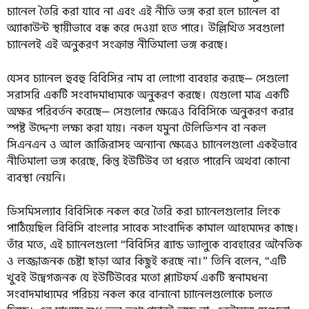
চ্যানেল তৈরি করা যাবে না এবং এই নীতি ভঙ্গ করা হলে চ্যানেল বা
অ্যাকাউন্ট স্থায়ীভাবে বন্ধ করে দেওয়া হতে পারে। উল্লিখিত সবগুলো
চ্যানেলই এই অনুকরণ সংক্রান্ত নীতিমালা ভঙ্গ করছে।
যেসব চ্যানেল হুবহু বিবিসির নাম বা লোগো ব্যবহার করছে— সেগুলো
সরাসরি একটি সংবাদমাধ্যমকে অনুকরণ করছে। যেগুলো মাত্র একটি
অক্ষর পরিবর্তন করেছে— সেগুলোর ক্ষেত্রেও বিবিসিকে অনুকরণ করার
স্পষ্ট উদ্দেশ্য লক্ষ্য করা যায়। নকল যমুনা টেলিভিশন বা নকল
সিএনএন ও আল জাজিরাসহ অন্যান্য ক্ষেত্রেও চ্যানেলগুলো একইভাবে
নীতিমালা ভঙ্গ করেছে, কিন্তু ইউটিউব তা ধরতে পারেনি অথবা কোনো
ব্যবস্থা নেয়নি।
ডিসমিসল্যাব বিবিসিকে নকল করে তৈরি করা চ্যানেলগুলোর লিংক
পাঠিয়েছিল বিবিসি বাংলার সাবেক সাংবাদিক কামাল আহমেদের কাছে।
তাঁর মতে, এই চ্যানেলগুলো “বিবিসির ব্র্যান্ড ভ্যালুকে ব্যবহারের অনৈতিক
ও লজ্জাজনক চেষ্টা ছাড়া আর কিছুই করছে না।” তিনি বলেন, “এটি
খুবই উদ্বেগজনক যে ইউটিউবের মতো প্ল্যাটফর্ম একটি স্বনামধন্য
সংবাদমাধ্যমের পরিচয় নকল করে বানানো চ্যানেলগুলোকে চলতে