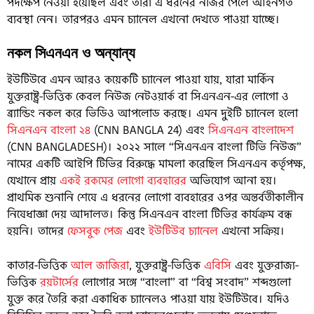
পদক্ষেপ নেওয়া হয়েছিল এবং তারা এ ধরনের নজির পেলে আইনগত
ব্যবস্থা নেন। তারপরও এমন চ্যানেল এখনো দেখতে পাওয়া যাচ্ছে।
নকল সিএনএন ও অন্যান্য
ইউটিউবে এমন আরও কয়েকটি চ্যানেল পাওয়া যায়, যারা মার্কিন
যুক্তরাষ্ট্র-ভিত্তিক কেবল নিউজ নেটওয়ার্ক বা সিএনএন-এর লোগো ও
ব্র্যান্ডিং নকল করে ভিডিও আপলোড করছে। এমন দুইটি চ্যানেল হলো
সিএনএন বাংলা ২৪
(CNN BANGLA 24) এবং
সিএনএন বাংলাদেশ
(CNN BANGLADESH)। ২০২২ সালে “সিএনএন বাংলা টিভি নিউজ”
নামের একটি আইপি টিভির বিরুদ্ধে মামলা করেছিল সিএনএন কর্তৃপক্ষ,
যেখানে প্রায়
একই রকমের লোগো ব্যবহারের
অভিযোগ আনা হয়।
প্রাথমিক শুনানি শেষে এ ধরনের লোগো ব্যবহারের ওপর অন্তর্বতীকালীন
নিষেধাজ্ঞা দেয় আদালত। কিন্তু সিএনএন বাংলা টিভির কার্যক্রম বন্ধ
হয়নি। তাদের
ফেসবুক পেজ
এবং
ইউটিউব চ্যানেল
এখনো সক্রিয়।
কাতার-ভিত্তিক
আল জাজিরা
, যুক্তরাষ্ট্র-ভিত্তিক
এবিসি
এবং যুক্তরাজ্য-
ভিত্তিক
রয়টার্সের
লোগোর সঙ্গে “বাংলা” বা “বিশ্ব সংবাদ” শব্দগুলো
যুক্ত করে তৈরি করা একাধিক চ্যানেলও পাওয়া যায় ইউটিউবে। যদিও