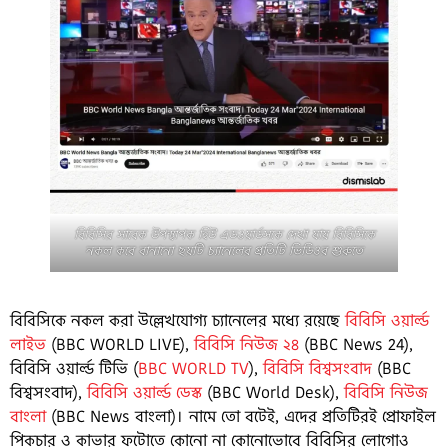
বিবিসির সাবেক উপস্থাপক হিউ এডওয়ার্ডসকে দেখা যায় বিবিসিকে
নকল করে বানানো ছয়টি চ্যানেলের প্রতিটি ভিডিওর শুরুতে
বিবিসিকে নকল করা উল্লেখযোগ্য চ্যানেলের মধ্যে রয়েছে
বিবিসি ওয়ার্ল্ড
লাইভ
(BBC WORLD LIVE),
বিবিসি নিউজ ২৪
(BBC News 24),
বিবিসি ওয়ার্ল্ড টিভি (
BBC WORLD TV
),
বিবিসি বিশ্বসংবাদ
(BBC
বিশ্বসংবাদ),
বিবিসি ওয়ার্ল্ড ডেস্ক
(BBC World Desk),
বিবিসি নিউজ
বাংলা
(BBC News বাংলা)। নামে তো বটেই, এদের প্রতিটিরই প্রোফাইল
পিকচার ও কাভার ফটোতে কোনো না কোনোভোবে বিবিসির লোগোও