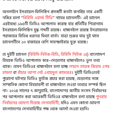
অনলাইনে ইসরায়েল-ফিলিস্তিন প্রসঙ্গটি কতটা জনপ্রিয় তার একটি
নজির হলো “
বিবিসি ওয়ার্ল্ড টিভি
” নামের চ্যানেলটি। এই চ্যানেল
এরইমধ্যে ১৬৫টি ভিডিও আপলোড করেছে যার প্রতিটির শিরোনামে
ইসরায়েল-ফিলিস্তিন যুদ্ধ শব্দটি রয়েছে। থাম্বনেইলে রয়েছে ইসরায়েলের
পরাজয়ের বিভিন্ন ধরনের মিথ্যা বার্তা। যাত্রা শুরুর মাত্র দুই মাসে
চ্যানেলটিতে ১০ হাজারের বেশি সাবস্ক্রাইবার যুক্ত হয়েছে।
যে দুইটি চ্যানেল (
বিবিসি-নিউজ-বিডি
,
বিবিসি নিউজ ২৪
) বাংলাদেশ
বিষয়ক ভিডিও আপলোড করে—সেগুলোর থাম্বনেইলেও ভুল তথ্য
থাকে। যেমন ভিডিওর থাম্বনেইলে বলা হচ্ছে
লন্ডনে তারেক জিয়ার ওপর
হামলা
বা
বাঁচার আশা নেই ওবায়দুল কাদেরের
। দুইটি ভিডিওতেই
পুরোনো ঘটনার ভিডিও ফুটেজ প্রচার করা হয়েছে, যেগুলোর সঙ্গে
সাম্প্রতিক কোনো বিষয়াবলী বা থাম্বনেইলে দেওয়া তথ্যের সম্পর্ক ছিল
না। ২০২৪ সালের ৭ জানুয়ারি, বাংলাদেশের জাতীয় সংসদ নির্বাচনের
পর আপলোড করা আরেকটি ভিডিওর থাম্বনেইলে বলা হয়েছে
পুনরায়
নির্বাচনের ঘোষণা দিয়েছে সেনাবাহিনী
, যদিও এমন কোনো ঘোষণা
বাংলাদেশের সেনাবাহিনীর পক্ষ থেকে আদৌ দেওয়া হয়নি।