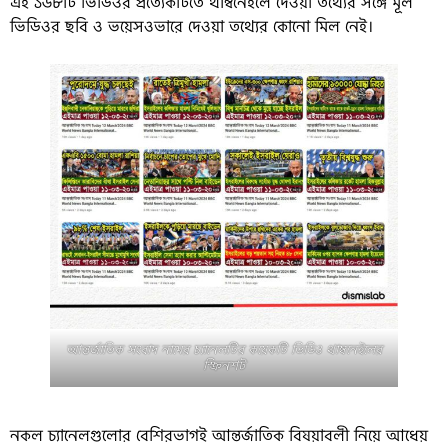
এই ১৬৮টি ভিডিওর প্রত্যেকটিতে থাম্বনেইলে দেওয়া তথ্যের সঙ্গে মূল
ভিডিওর ছবি ও ভয়েসওভারে দেওয়া তথ্যের কোনো মিল নেই।
আন্তর্জাতিক সংবাদ নামের চ্যানেলটির কয়েকটি ভিডিও থাম্বনেইলের
স্ক্রিনশট
নকল চ্যানেলগুলোর বেশিরভাগই আন্তর্জাতিক বিষয়াবলী নিয়ে আধেয়