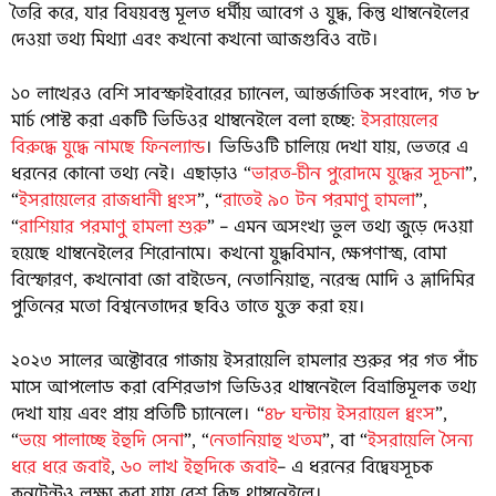
তৈরি করে, যার বিষয়বস্তু মূলত ধর্মীয় আবেগ ও যুদ্ধ, কিন্তু থাম্বনেইলের
দেওয়া তথ্য মিথ্যা এবং কখনো কখনো আজগুবিও বটে।
১০ লাখেরও বেশি সাবস্ক্রাইবারের চ্যানেল, আন্তর্জাতিক সংবাদে, গত ৮
মার্চ পোস্ট করা একটি ভিডিওর থাম্বনেইলে বলা হচ্ছে:
ইসরায়েলের
বিরুদ্ধে যুদ্ধে নামছে ফিনল্যান্ড
। ভিডিওটি চালিয়ে দেখা যায়, ভেতরে এ
ধরনের কোনো তথ্য নেই। এছাড়াও “
ভারত-চীন পুরোদমে যুদ্ধের সূচনা
”,
“
ইসরায়েলের রাজধানী ধ্বংস
”, “
রাতেই ৯০ টন পরমাণু হামলা
”,
“
রাশিয়ার পরমাণু হামলা শুরু
” – এমন অসংখ্য ভুল তথ্য জুড়ে দেওয়া
হয়েছে থাম্বনেইলের শিরোনামে। কখনো যুদ্ধবিমান, ক্ষেপণাস্ত্র, বোমা
বিস্ফোরণ, কখনোবা জো বাইডেন, নেতানিয়াহু, নরেন্দ্র মোদি ও ভ্লাদিমির
পুতিনের মতো বিশ্বনেতাদের ছবিও তাতে যুক্ত করা হয়।
২০২৩ সালের অক্টোবরে গাজায় ইসরায়েলি হামলার শুরুর পর গত পাঁচ
মাসে আপলোড করা বেশিরভাগ ভিডিওর থাম্বনেইলে বিভ্রান্তিমূলক তথ্য
দেখা যায় এবং প্রায় প্রতিটি চ্যানেলে। “
৪৮ ঘন্টায় ইসরায়েল ধ্বংস
”,
“
ভয়ে পালাচ্ছে ইহুদি সেনা
”, “
নেতানিয়াহু খতম
”, বা “
ইসরায়েলি সৈন্য
ধরে ধরে জবাই
,
৬০ লাখ ইহুদিকে জবাই
– এ ধরনের বিদ্বেষসূচক
কনটেন্টও লক্ষ্য করা যায় বেশ কিছু থাম্বনেইলে।