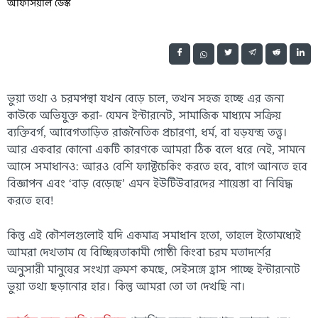
অফিসিয়াল ডেস্ক
ভুয়া তথ্য ও চরমপন্থা যখন বেড়ে চলে, তখন সহজ হচ্ছে এর জন্য
কাউকে অভিযুক্ত করা- যেমন ইন্টারনেট, সামাজিক মাধ্যমে সক্রিয়
ব্যক্তিবর্গ, আবেগতাড়িত রাজনৈতিক প্রচারণা, ধর্ম, বা ষড়যন্ত্র তত্ত্ব।
আর একবার কোনো একটি কারণকে আমরা ঠিক বলে ধরে নেই, সামনে
আসে সমাধানও: আরও বেশি ফ্যাক্টচেকিং করতে হবে, বাগে আনতে হবে
বিজ্ঞাপন এবং ‘বাড় বেড়েছে’ এমন ইউটিউবারদের শায়েস্তা বা নিষিদ্ধ
করতে হবে!
কিন্তু এই কৌশলগুলোই যদি একমাত্র সমাধান হতো, তাহলে ইতোমধ্যেই
আমরা দেখতাম যে বিচ্ছিন্নতাকামী গোষ্ঠী কিংবা চরম মতাদর্শের
অনুসারী মানুষের সংখ্যা ক্রমশ কমছে, সেইসঙ্গে হ্রাস পাচ্ছে ইন্টারনেটে
ভুয়া তথ্য ছড়ানোর হার। কিন্তু আমরা তো তা দেখছি না।