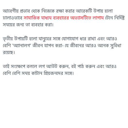
আবেগীয় প্রভাব থেকে নিজেকে রক্ষা করার আরেকটি উপায় হলো
ঢালাওভাবে
সামাজিক মাধ্যম ব্যবহারের অভ্যাসটিতে লাগাম
টেনে নির্দিষ্ট
সময়ের জন্য তা ব্যবহার করা।
তৃতীয় উপায়টি হলো মানুষের সঙ্গে যোগাযোগ ধরে রাখা এবং আরও
বেশি ’অ্যানালগ’ জীবন যাপন করা- যে জীবনের আরও অনেক সুবিধা
রয়েছে।
তাই সংক্ষেপে বললে লগ আউট করুন, বই পাঠ করুন এবং আরও
বেশি বেশি সময় কাটান প্রিয়জনদের সঙ্গে।
এই লেখাটি প্রথম প্রকাশিত হয়েছিল
দ্য কনভারসেশন
-এ। ক্রিয়েটিভ
কমন্স লাইসেন্সের অধীনে পুনরায় এখানে প্রকাশ করা হলো। বাংলায়
অনুবাদ করেছেন তামারা ইয়াসমীন তমা।
গবেষণা
ভুয়া তথ্য
চরমপন্থা
মৌলবাদ