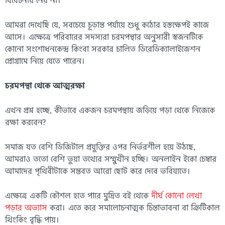
বিবেচনায় নেয় না।
আমরা দেখেছি যে, সবচেয়ে চূড়ান্ত পর্যায়ে শুধু কঠোর হস্তক্ষেপই কাজে
আসে। এক্ষেত্রে পরিবারের সদস্যরা চরমপন্থার অনুসারী স্বজনটিকে
কোনো সংশোধনকেন্দ্র কিংবা সরকার চালিত ডিরেডিক্যালাইজেশন
প্রোগ্রামে নিয়ে যেতে পারেন।
চরমপন্থা থেকে আত্মরক্ষা
এখন প্রশ্ন হচ্ছে, কীভাবে একজন চরমপন্থায় জড়িয়ে পড়া থেকে নিজেকে
রক্ষা করবেন?
সমাজ যত বেশি ডিজিটাল প্রযুক্তির ওপর নির্ভরশীল হয়ে উঠছে,
আমরাও ততো বেশি ভুয়া তথ্যের সম্মুখীন হচ্ছি। অনলাইন ইকো চেম্বার
আমাদের পৃথিবীটাকে সম্ভবত আরো ছোট করে দেবে ভবিষ্যতে।
এক্ষেত্রে একটি কৌশল হতে পারে মুদ্রিত বই থেকে
দীর্ঘ কোনো লেখা
পড়ার অভ্যাস
করা। এতে করে সমালোচনাত্মক চিন্তাভাবনা বা ক্রিটিকাল
থিংকিং বৃদ্ধি পায়।