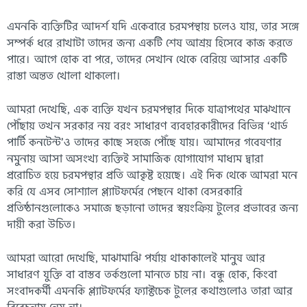
এমনকি ব্যক্তিটির আদর্শ যদি একেবারে চরমপন্থায় চলেও যায়, তার সঙ্গে
সম্পর্ক ধরে রাখাটা তাদের জন্য একটি শেষ আশ্রয় হিসেবে কাজ করতে
পারে। আগে হোক বা পরে, তাদের সেখান থেকে বেরিয়ে আসার একটি
রাস্তা অন্তত খোলা থাকলো।
আমরা দেখেছি, এক ব্যক্তি যখন চরমপন্থার দিকে যাত্রাপথের মাঝখানে
পৌঁছায় তখন সরকার নয় বরং সাধারণ ব্যবহারকারীদের বিভিন্ন ‘থার্ড
পার্টি কনটেন্ট’ও তাদের কাছে সহজে পৌঁছে যায়। আমাদের গবেষণার
নমুনায় আসা অসংখ্য ব্যক্তিই সামাজিক যোগাযোগ মাধ্যম দ্বারা
প্ররোচিত হয়ে চরমপন্থার প্রতি আকৃষ্ট হয়েছে। এই দিক থেকে আমরা মনে
করি যে এসব সোশ্যাল প্ল্যাটফর্মের পেছনে থাকা বেসরকারি
প্রতিষ্ঠানগুলোকেও সমাজে ছড়ানো তাদের স্বয়ংক্রিয় টুলের প্রভাবের জন্য
দায়ী করা উচিত।
আমরা আরো দেখেছি, মাঝামাঝি পর্যায় থাকাকালেই মানুষ আর
সাধারণ যুক্তি বা বাস্তব তর্কগুলো মানতে চায় না। বন্ধু হোক, কিংবা
সংবাদকর্মী এমনকি প্ল্যাটফর্মের ফ্যাক্টচেক টুলের কথাগুলোও তারা আর