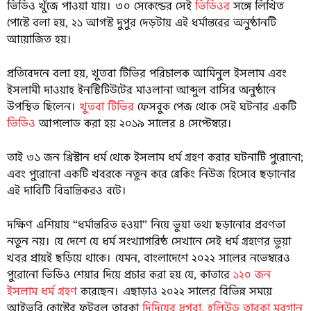
ভিডিও খুঁজে পাওয়া যায়। ৩০ সেকেন্ডের সেই
ভিডিওর
সঙ্গে লিখিত
পোস্টে বলা হয়, ২১ আগস্ট দুপুর দেড়টায় এই ধর্মান্তরের অনুষ্ঠানটি
আয়োজিত হয়।
প্রতিবেদনে বলা হয়, খুতবা টিভির পরিচালক আমিনুল ইসলাম এবং
ইসলামী দাওয়াহ ইনস্টিটিউটের মাওলানা আব্দুল বাসির অনুষ্ঠানে
উপস্থিত ছিলেন।
খুতবা টিভির
ফেসবুক পেজ থেকে সেই ঘটনার একটি
ভিডিও
আপলোড করা হয় ২০১৯ সালের ৪ সেপ্টেম্বরে।
তাই ৩১ জন খ্রিস্টান ধর্ম থেকে ইসলাম ধর্ম গ্রহণ করার ঘটনাটি পুরোনো;
এবং পুরোনো একটি খবরকে নতুন করে ব্রেকিং নিউজ হিসেবে ছড়ানোর
এই দাবিটি বিভ্রান্তিকরও বটে।
দক্ষিণ এশিয়ায় “ধর্মান্তরিত হওয়া” নিয়ে ভুয়া তথ্য ছড়ানোর প্রবণতা
নতুন নয়। যে দেশে যে ধর্ম সংখ্যাগরিষ্ঠ সেখানে সেই ধর্ম গ্রহণের ভুয়া
খবর প্রায়ই ছড়িয়ে থাকে। যেমন, বাংলাদেশে ২০২২ সালের নভেম্বরেও
পুরোনো ভিডিও শেয়ার দিয়ে প্রচার করা হয় যে, কাতারে
১২০ জন
ইসলাম ধর্ম গ্রহণ
করেছেন। এছাড়াও ২০২২ সালের বিভিন্ন সময়ে
আইভরি কোস্টের ফুটবল তারকা
দিদিয়ের দ্রগবা,
হলিউড তারকা মরগান