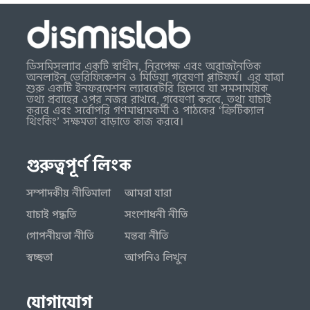
ডিসমিসল্যাব একটি স্বাধীন, নিরপেক্ষ এবং অরাজনৈতিক
অনলাইন ভেরিফিকেশন ও মিডিয়া গবেষণা প্লাটফর্ম। এর যাত্রা
শুরু একটি ইনফরমেশন ল্যাবরেটরি হিসেবে যা সমসাময়িক
তথ্য প্রবাহের ওপর নজর রাখবে, গবেষণা করবে, তথ্য যাচাই
করবে এবং সর্বোপরি গণমাধ্যমকর্মী ও পাঠকের ‘ক্রিটিক্যাল
থিংকিং’ সক্ষমতা বাড়াতে কাজ করবে।
গুরুত্বপূর্ণ লিংক
সম্পাদকীয় নীতিমালা
আমরা যারা
যাচাই পদ্ধতি
সংশোধনী নীতি
গোপনীয়তা নীতি
মন্তব্য নীতি
স্বচ্ছতা
আপনিও লিখুন
যোগাযোগ