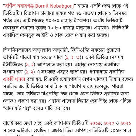
“
বর্ণিল নবাবগঞ্জ-Bornil Nobabgonj
” নামের একটি পেজ থেকে এই
ভিডিওটির বিজ্ঞাপন চালানো হয়েছে গত ২৬ নভেম্বর থেকে ১ ডিসেম্বর
পর্যন্ত এবং এটি পেয়েছে ৭০-৮০ হাজার ইম্প্রেশন। অর্থাৎ ভিডিওটি
ফেসবুকে দেখানো হয়েছে ৭০-৮০ হাজার মানুষকে। এছাড়াও, ভিডিওটি
একাধিক ফেসবুক আইডি ও পেজ থেকে শেয়ার করা হয়েছে।
ডিসমিসল্যাবের অনুসন্ধান অনুযায়ী, ভিডিওটির সবচেয়ে পুরোনো
ভার্সনটি পাওয়া যায় ২০১৮ সালে (
১
,
২
,
৩
)। একই ভিডিও সেসময়
ইউটিউবেও (
১
,
২
) আপলোড করা হয়। এছাড়া সেসময়ে একাধিক
সংবাদপত্রে (
১
,
২
) এ সংক্রান্ত খবরও ছাপা হয়। গণমাধ্যমে প্রকাশিত
একটি খবরে
বলা হয়, বিএনপি চেয়ারপার্সন বেগম খালেদা জিয়ার বক্তব্য
সম্বলিত একটি ভিডিও সামাজিক যোগাযোগ মাধ্যম ফেসবুকে পাওয়া
যাচ্ছে। তার প্রেক্ষিতে বিএনপির পক্ষ থেকে এমন ভিডিও প্রকাশের জন্য
ক্ষোভও প্রকাশ করা হয়। এছাড়া খালেদা জিয়ার প্রেস উইং থেকে এটিকে
“বানোয়াট গল্প” বলেও দাবি করা হয়।
যাচাই করে দেখা গেছে একই ক্যাপশনে ভিডিওটি
২০১৯
,
২০২০
ও
২০২১
সালেও ভাইরাল হয়েছিল। এছাড়া ভিন্ন ক্যাপশনে ভিডিওটি ২০১৮ সাল