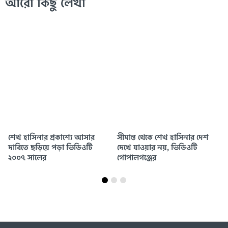
আরো কিছু লেখা
সীমান্ত থেকে শেখ হাসিনার দেশ
শেখ হাসিনার সংবাদ সম্মেলনের
দেখে যাওয়ার নয়, ভিডিওটি
পর ধানমন্ডিতে স্লোগান বলে
গোপালগঞ্জের
ছড়ানো ভিডিওটি দুই মাস আগের