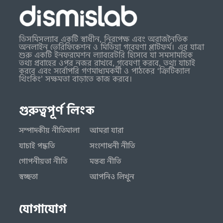
ডিসমিসল্যাব একটি স্বাধীন, নিরপেক্ষ এবং অরাজনৈতিক
অনলাইন ভেরিফিকেশন ও মিডিয়া গবেষণা প্লাটফর্ম। এর যাত্রা
শুরু একটি ইনফরমেশন ল্যাবরেটরি হিসেবে যা সমসাময়িক
তথ্য প্রবাহের ওপর নজর রাখবে, গবেষণা করবে, তথ্য যাচাই
করবে এবং সর্বোপরি গণমাধ্যমকর্মী ও পাঠকের ‘ক্রিটিক্যাল
থিংকিং’ সক্ষমতা বাড়াতে কাজ করবে।
গুরুত্বপূর্ণ লিংক
সম্পাদকীয় নীতিমালা
আমরা যারা
যাচাই পদ্ধতি
সংশোধনী নীতি
গোপনীয়তা নীতি
মন্তব্য নীতি
স্বচ্ছতা
আপনিও লিখুন
যোগাযোগ