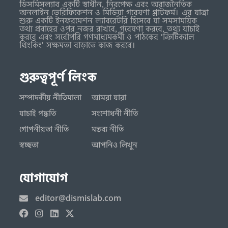
ডিসমিসল্যাব একটি স্বাধীন, নিরপেক্ষ এবং অরাজনৈতিক
অনলাইন ভেরিফিকেশন ও মিডিয়া গবেষণা প্লাটফর্ম। এর যাত্রা
শুরু একটি ইনফরমেশন ল্যাবরেটরি হিসেবে যা সমসাময়িক
তথ্য প্রবাহের ওপর নজর রাখবে, গবেষণা করবে, তথ্য যাচাই
করবে এবং সর্বোপরি গণমাধ্যমকর্মী ও পাঠকের ‘ক্রিটিক্যাল
থিংকিং’ সক্ষমতা বাড়াতে কাজ করবে।
গুরুত্বপূর্ণ লিংক
সম্পাদকীয় নীতিমালা
আমরা যারা
যাচাই পদ্ধতি
সংশোধনী নীতি
গোপনীয়তা নীতি
মন্তব্য নীতি
স্বচ্ছতা
আপনিও লিখুন
যোগাযোগ
editor@dismislab.com