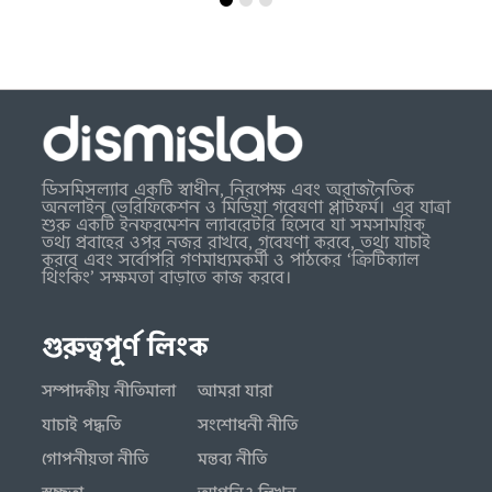
ডিসমিসল্যাব একটি স্বাধীন, নিরপেক্ষ এবং অরাজনৈতিক
অনলাইন ভেরিফিকেশন ও মিডিয়া গবেষণা প্লাটফর্ম। এর যাত্রা
শুরু একটি ইনফরমেশন ল্যাবরেটরি হিসেবে যা সমসাময়িক
তথ্য প্রবাহের ওপর নজর রাখবে, গবেষণা করবে, তথ্য যাচাই
করবে এবং সর্বোপরি গণমাধ্যমকর্মী ও পাঠকের ‘ক্রিটিক্যাল
থিংকিং’ সক্ষমতা বাড়াতে কাজ করবে।
গুরুত্বপূর্ণ লিংক
সম্পাদকীয় নীতিমালা
আমরা যারা
যাচাই পদ্ধতি
সংশোধনী নীতি
গোপনীয়তা নীতি
মন্তব্য নীতি