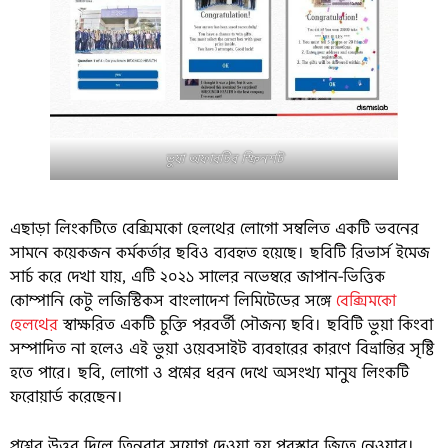
ভুয়া অফারটির স্ক্রিনশট
এছাড়া লিংকটিতে বেক্সিমকো হেলথের লোগো সম্বলিত একটি ভবনের
সামনে কয়েকজন কর্মকর্তার ছবিও ব্যবহৃত হয়েছে। ছবিটি রিভার্স ইমেজ
সার্চ করে দেখা যায়, এটি ২০২১ সালের নভেম্বরে জাপান-ভিত্তিক
কোম্পানি কেটু লজিস্টিকস বাংলাদেশ লিমিটেডের সঙ্গে
বেক্সিমকো
হেলথের
স্বাক্ষরিত একটি চুক্তি পরবর্তী সৌজন্য ছবি। ছবিটি ভুয়া কিংবা
সম্পাদিত না হলেও এই ভুয়া ওয়েবসাইট ব্যবহারের কারণে বিভ্রান্তির সৃষ্টি
হতে পারে। ছবি, লোগো ও প্রশ্নের ধরন দেখে অসংখ্য মানুষ লিংকটি
ফরোয়ার্ড করেছেন।
প্রশ্নের উত্তর দিলে তিনবার সুযোগ দেওয়া হয় পুরস্কার জিতে নেওয়ার।