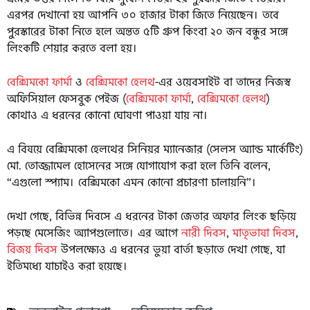
এরপর দেখানো হয় আপনি ৩০ হাজার টাকা জিতে নিয়েছেন। তবে
পুরস্কারের টাকা নিতে হলে অন্তত ৫টি গ্রুপ কিংবা ২০ জন বন্ধুর সঙ্গে
লিংকটি শেয়ার করতে বলা হয়।
বেক্সিমকো ফার্মা
ও
বেক্সিমকো হেলথ
-এর ওয়েবসাইট বা তাদের নিজস্ব
অফিসিয়াল ফেসবুক পেইজ (
বেক্সিমকো ফার্মা
,
বেক্সিমকো হেলথ
)
কোথাও এ ধরনের কোনো ঘোষণা পাওয়া যায় না।
এ বিষয়ে বেক্সিমকো হেলথের সিনিয়র ম্যানেজার (সেলস অ্যান্ড মার্কেটিং)
মো. তোজ্জামেল হোসেনের সঙ্গে যোগাযোগ করা হলে তিনি বলেন,
“এগুলো স্প্যাম। বেক্সিমকো এমন কোনো প্রচারণা চালায়নি”।
দেখা গেছে, বিভিন্ন দিবসে এ ধরনের টাকা জেতার অফার লিংক ছড়িয়ে
পড়ছে মেসেজিং অ্যাপগুলোতে। এর আগে
নারী দিবস
,
মাতৃভাষা দিবস
,
বিজয় দিবস
উপলক্ষ্যেও এ ধরনের ভুয়া বার্তা ছড়াতে দেখা গেছে, যা
ইতিমধ্যে যাচাইও করা হয়েছে।