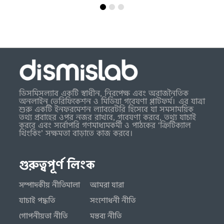
ডিসমিসল্যাব একটি স্বাধীন, নিরপেক্ষ এবং অরাজনৈতিক
অনলাইন ভেরিফিকেশন ও মিডিয়া গবেষণা প্লাটফর্ম। এর যাত্রা
শুরু একটি ইনফরমেশন ল্যাবরেটরি হিসেবে যা সমসাময়িক
তথ্য প্রবাহের ওপর নজর রাখবে, গবেষণা করবে, তথ্য যাচাই
করবে এবং সর্বোপরি গণমাধ্যমকর্মী ও পাঠকের ‘ক্রিটিক্যাল
থিংকিং’ সক্ষমতা বাড়াতে কাজ করবে।
গুরুত্বপূর্ণ লিংক
সম্পাদকীয় নীতিমালা
আমরা যারা
যাচাই পদ্ধতি
সংশোধনী নীতি
গোপনীয়তা নীতি
মন্তব্য নীতি