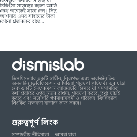
ফেসবুকে মানবিক সাহায্য বা
চিকিৎসা সাহায্যের করুণ আর্তি
দেখে অনেকেই সাড়া দেন। কিন্তু
আপনার এসব সাহায্যের টাকা
কোনো প্রতারকের হাতে...
ডিসমিসল্যাব একটি স্বাধীন, নিরপেক্ষ এবং অরাজনৈতিক
অনলাইন ভেরিফিকেশন ও মিডিয়া গবেষণা প্লাটফর্ম। এর যাত্রা
শুরু একটি ইনফরমেশন ল্যাবরেটরি হিসেবে যা সমসাময়িক
তথ্য প্রবাহের ওপর নজর রাখবে, গবেষণা করবে, তথ্য যাচাই
করবে এবং সর্বোপরি গণমাধ্যমকর্মী ও পাঠকের ‘ক্রিটিক্যাল
থিংকিং’ সক্ষমতা বাড়াতে কাজ করবে।
গুরুত্বপূর্ণ লিংক
সম্পাদকীয় নীতিমালা
আমরা যারা